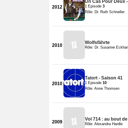
Un Cas Pour Deux -
1 Episode
3
2012
Rôle: Dr. Ruth Schneller
Wolfsfährte
2010
Rôle: Dr. Susanne Eckhar
Tatort - Saison 41
1 Episode
10
2010
Rôle: Anne Thomsen
Vol 714 : au bout de 
2009
Rôle: Alexandra Hardle