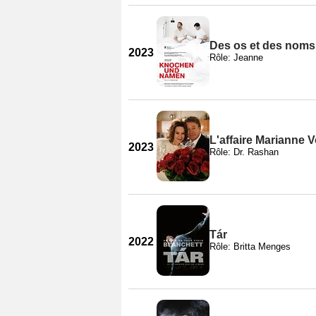
Des os et des noms
2023
Rôle: Jeanne
L'affaire Marianne 
2023
Rôle: Dr. Rashan
Tár
2022
Rôle: Britta Menges