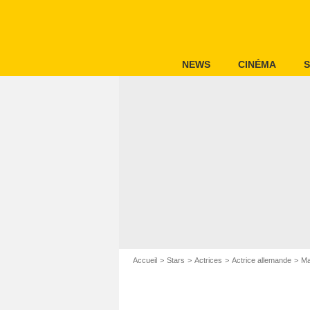
NEWS
CINÉMA
S
Accueil
Stars
Actrices
Actrice allemande
Ma