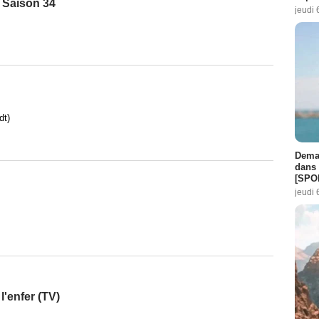
 Saison 34
jeudi 
dt)
Demai
dans 
[SPO
jeudi 
l'enfer (TV)