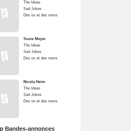
The Ideas
Sad Jokes
Des os et des noms
Susie Meyer
The Ideas
Sad Jokes
Des os et des noms
Nicola Heim
The Ideas
Sad Jokes
Des os et des noms
p Bandes-annonces
Mutiny Bande-annonce VO STFR
Spider-Man: Brand New Day Bande-annonce VO STFR
L'Odyssée Bande-annonce VO STFR