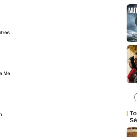
utres
e Me
To
n
Sé