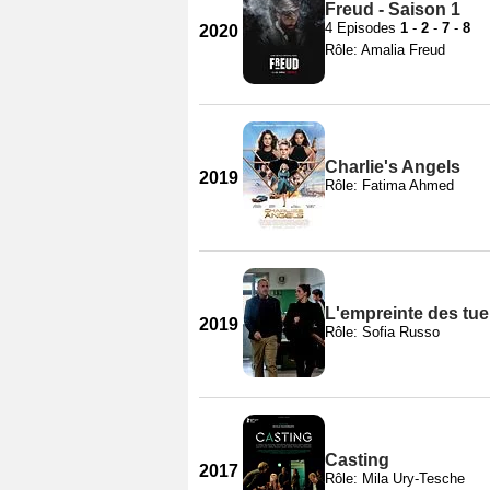
Freud - Saison 1
4 Episodes
1
-
2
-
7
-
8
2020
Rôle: Amalia Freud
Charlie's Angels
2019
Rôle: Fatima Ahmed
L'empreinte des tu
2019
Rôle: Sofia Russo
Casting
2017
Rôle: Mila Ury-Tesche