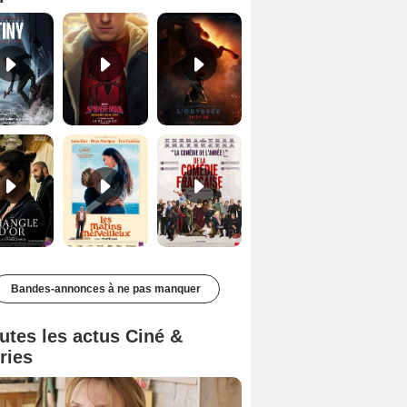
Le Triangle d'or Bande-annonce VF
Les Matins merveilleux Bande-annonce VF
De la Comédie-Française Teaser VF
Bandes-annonces à ne pas manquer
utes les actus Ciné &
ries