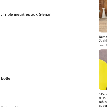
: Triple meurtres aux Glénan
Demai
Judit
jeudi 
 botté
"J'ai
d'Hol
refus
super