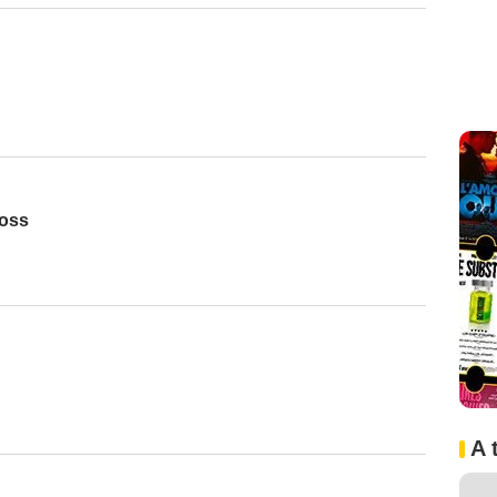
Voss
A 