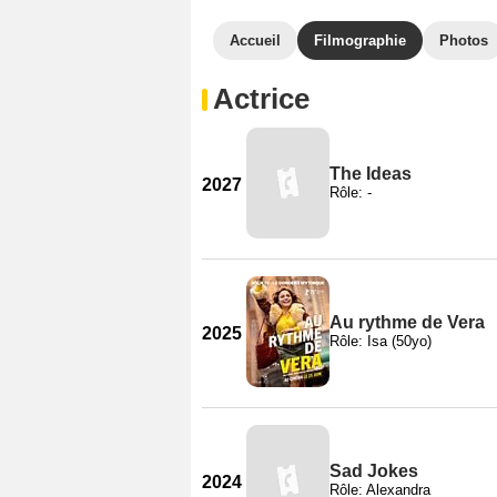
Accueil
Filmographie
Photos
Actrice
The Ideas
2027
Rôle: -
Au rythme de Vera
2025
Rôle: Isa (50yo)
Sad Jokes
2024
Rôle: Alexandra