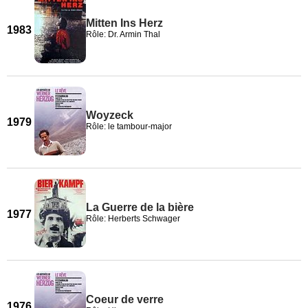
Mitten Ins Herz
1983
Rôle: Dr. Armin Thal
Woyzeck
1979
Rôle: le tambour-major
La Guerre de la bière
1977
Rôle: Herberts Schwager
Coeur de verre
1976