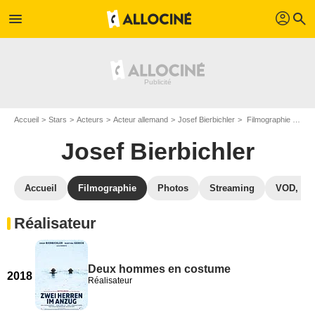
profil
menu
search
Accueil
Stars
Acteurs
Acteur allemand
Josef Bierbichler
Filmographie Josef Bierbichler
Josef Bierbichler
Accueil
Filmographie
Photos
Streaming
VOD, DV
Réalisateur
Deux hommes en costume
2018
Réalisateur