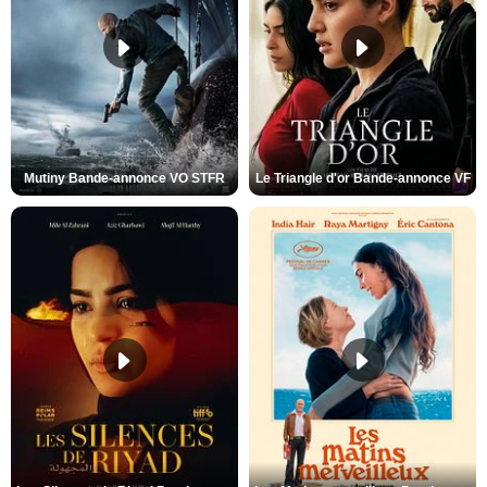
Mutiny Bande-annonce VO STFR
Le Triangle d'or Bande-annonce VF