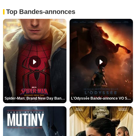
Top Bandes-annonces
Spider-Man: Brand New Day Bande-annonce VO STFR
L'Odyssée Bande-annonce VO STFR