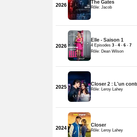
The Gates
2026
Rôle: Jacob
Elle - Saison 1
4 Episodes
3
-
4
-
6
-
7
2026
Rôle: Dean Wilson
Closer 2 : L'un contr
2025
Rôle: Leroy Lahey
Closer
2024
Rôle: Leroy Lahey