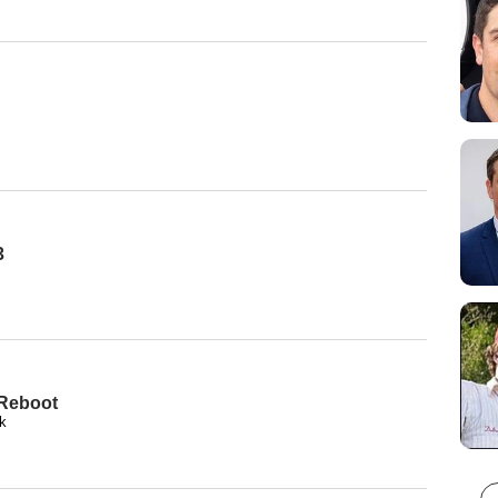
3
 Reboot
k