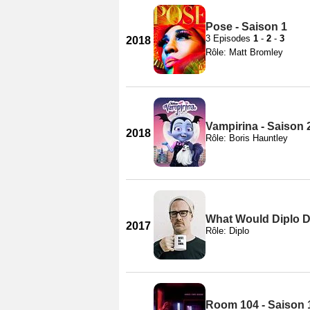
Pose - Saison 1
3 Episodes
1
-
2
-
3
2018
Rôle: Matt Bromley
Vampirina - Saison 
2018
Rôle: Boris Hauntley
What Would Diplo D
2017
Rôle: Diplo
Room 104 - Saison 