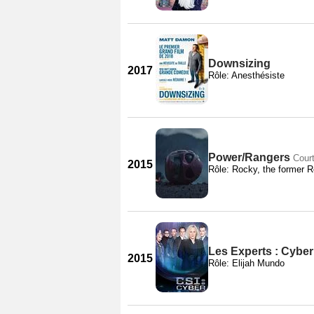
Downsizing
2017
Rôle: Anesthésiste
Power/Rangers
Cour
2015
Rôle: Rocky, the former 
Les Experts : Cyber
2015
Rôle: Elijah Mundo