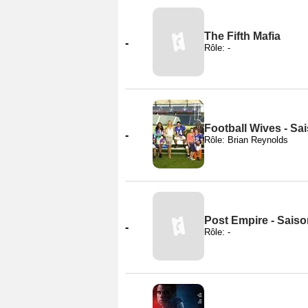
The Fifth Mafia
-
Rôle: -
Football Wives - Sa
-
Rôle: Brian Reynolds
Post Empire - Saiso
-
Rôle: -