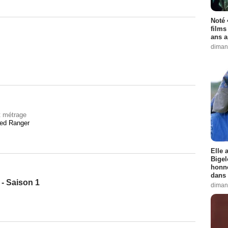
Noté 
films
ans a
diman
t métrage
Red Ranger
Elle 
Bigel
honne
dans 
 - Saison 1
diman