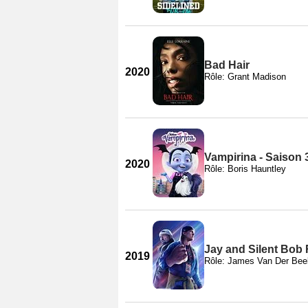
Bad Hair
2020
Rôle: Grant Madison
Vampirina - Saison 
2020
Rôle: Boris Hauntley
Jay and Silent Bob
2019
Rôle: James Van Der Bee