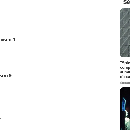
Sé
Saison 1
"Spie
compl
aurai
ison 9
d'oeu
diman
1