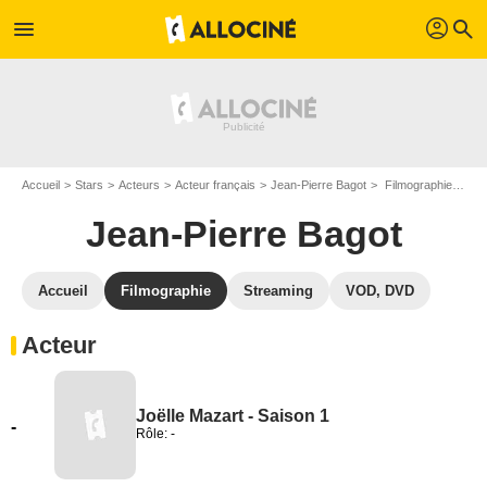
profil
menu
search
Accueil
Stars
Acteurs
Acteur français
Jean-Pierre Bagot
Filmographie Jean-Pierre Bagot
Jean-Pierre Bagot
Accueil
Filmographie
Streaming
VOD, DVD
Acteur
Joëlle Mazart - Saison 1
-
Rôle: -