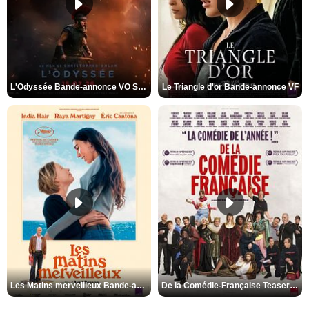
L'Odyssée Bande-annonce VO STFR
Le Triangle d'or Bande-annonce VF
Les Matins merveilleux Bande-annonce VF
De la Comédie-Française Teaser VF