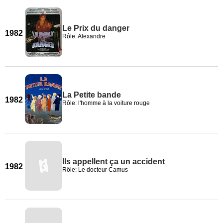
Le Prix du danger
1982
Rôle: Alexandre
La Petite bande
1982
Rôle: l'homme à la voiture rouge
Ils appellent ça un accident
1982
Rôle: Le docteur Camus