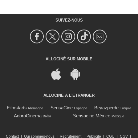
SUIVEZ-NOUS
ALLOCINÉ SUR MOBILE
ALLOCINÉ À L'ÉTRANGER
Filmstarts
SensaCine
Beyazperde
Allemagne
Espagne
Turquie
AdoroCinema
Sensacine México
Brésil
Mexique
Contact
|
Qui sommes-nous
|
Recrutement
|
Publicité
|
CGU
|
CGV
|