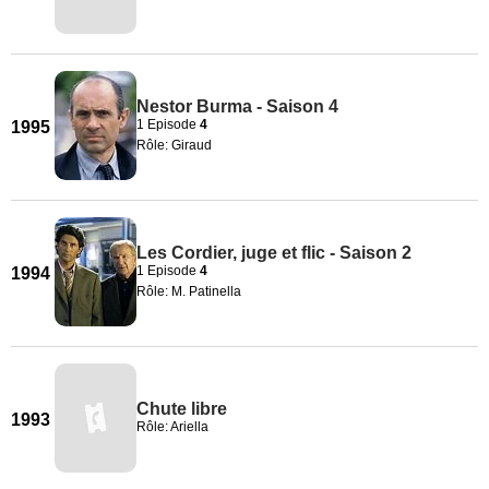
Nestor Burma - Saison 4
1 Episode
4
1995
Rôle: Giraud
Les Cordier, juge et flic - Saison 2
1 Episode
4
1994
Rôle: M. Patinella
Chute libre
1993
Rôle: Ariella