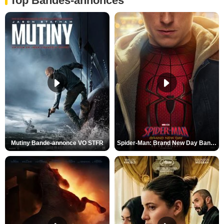
Top Bandes-annonces
Mutiny Bande-annonce VO STFR
Spider-Man: Brand New Day Bande-annonce VO STFR