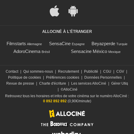
ALLOCINÉ À L'ÉTRANGER
Filmstarts
SensaCine
Beyazperde
Allemagne
Espagne
Turquie
AdoroCinema
Sensacine México
Brésil
Mexique
Contact
|
Qui sommes-nous
|
Recrutement
|
Publicité
|
CGU
|
CGV
|
Politique de cookies
|
Préférences cookies
|
Données Personnelles
|
Revue de presse
|
Charte d'écriture
|
Les services AlloCiné
|
Gérer Utiq
|
©AlloCiné
Retrouvez tous les horaires et infos de votre cinéma sur le numéro AlloCiné :
0 892 892 892
(0,90€/minute)