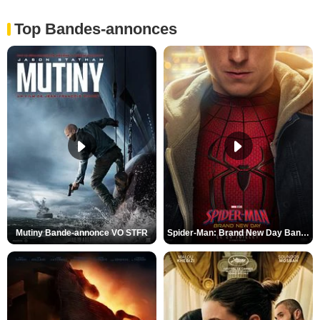
Top Bandes-annonces
Mutiny Bande-annonce VO STFR
Spider-Man: Brand New Day Bande-annonce VO STFR