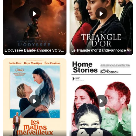
L'Odyssée Bande-annonce VO STFR
Le Triangle d'or Bande-annonce VF