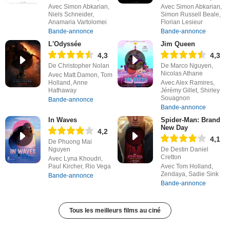
Avec Simon Abkarian,
Avec Simon Abkarian,
Niels Schneider,
Simon Russell Beale,
Anamaria Vartolomei
Florian Lesieur
Bande-annonce
Bande-annonce
L'Odyssée
Jim Queen
4,3
4,3
De Christopher Nolan
De Marco Nguyen,
Nicolas Athane
Avec Matt Damon, Tom
Holland, Anne
Avec Alex Ramires,
Hathaway
Jérémy Gillet, Shirley
Souagnon
Bande-annonce
Bande-annonce
In Waves
Spider-Man: Brand
New Day
4,2
4,1
De Phuong Mai
Nguyen
De Destin Daniel
Cretton
Avec Lyna Khoudri,
Paul Kircher, Rio Vega
Avec Tom Holland,
Zendaya, Sadie Sink
Bande-annonce
Bande-annonce
Tous les meilleurs films au ciné