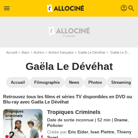
profil
menu
search
Accueil
Stars
Actrice
Actrice française
Gaëla Le Dévéhat
Gaëla Le Dévéhat : ses Blu-Ray, DVD, VOD, SVOD
Gaëla Le Dévéhat
Accueil
Filmographie
News
Photos
Streaming
Retrouvez tous les films et séries TV disponibles en DVD ou
Blu-ray avec Gaëla Le Dévéhat
Tropiques Criminels
Date de sortie inconnue
|
52 min
|
Drame
,
Policier
Créée par
Eric Eider
,
Ivan Piettre
,
Thierry
Sorel