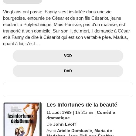
Vingt ans ont passé. Fanny s'est installée dans une vie
bourgeoise, entourée de César et de son fils Césariot, jeune
étudiant à Polytechnique. Mais Panisse, pris d'un malaise, est
tranporté à son domicile. Sur son lit de mort, il demande à César
et à Fanny de dire à Césariot qui est son véritable père. Marius,
quant à lui, s'est ...
VOD
DVD
Les Infortunes de la beauté
11 août 1999
|
1h 21min
|
Comédie
dramatique
De
John Lvoff
Avec
Arielle Dombasle
,
Maria de
Medeiros
,
Jean-Philippe Écoffey