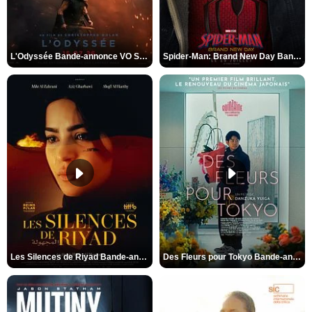
L'Odyssée Bande-annonce VO STFR
Spider-Man: Brand New Day Bande-annonce VO STFR
Les Silences de Riyad Bande-annonce VO STFR
Des Fleurs pour Tokyo Bande-annonce VO STFR