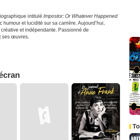
iographique intitulé
Impostor: Or Whatever Happened
ec humour et lucidité sur sa carrière. Aujourd’hui,
 créative et indépendante. Passionné de
t ses œuvres.
'écran
To