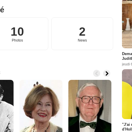
né
10
2
Photos
News
Demai
Judit
jeudi 
c
"J'ai
d'Hol