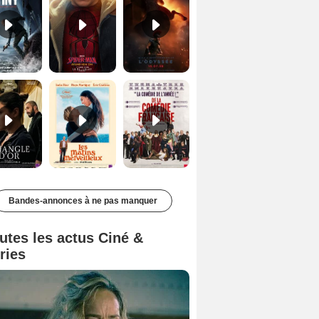
Le Triangle d'or Bande-annonce VF
Les Matins merveilleux Bande-annonce VF
De la Comédie-Française Teaser VF
Bandes-annonces à ne pas manquer
utes les actus Ciné &
ries