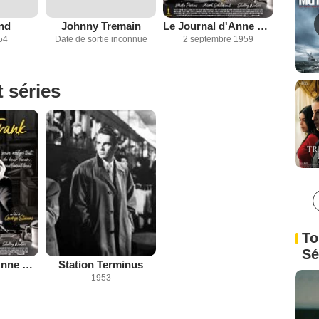
nd
Johnny Tremain
Le Journal d'Anne Frank
54
Date de sortie inconnue
2 septembre 1959
t séries
To
Sé
Le Journal d'Anne Frank
Station Terminus
1953