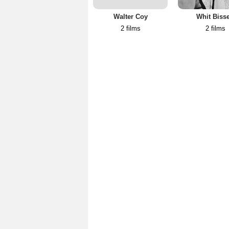
Walter Coy
Whit Bisse
2 films
2 films