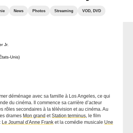
hie
News
Photos
Streaming
VOD, DVD
r Jr.
États-Unis)
mer déménage avec sa famille à Los Angeles, ce qui
onde du cinéma. Il commence sa carrière d’acteur
 rôles secondaires à la télévision et au cinéma. Au
 les drames
Mon grand
et
Station terminus
, le film
c
Le Journal d'Anne Frank
et la comédie musicale
Une