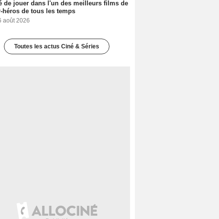
é de jouer dans l'un des meilleurs films de
-héros de tous les temps
on Oakland
Michael J. Pollard
Steve Forrest
6 août 2026
2 films
2 films
2 films
Toutes les actus Ciné & Séries