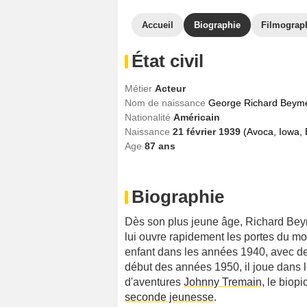
Accueil
Biographie
Filmograp
État civil
Métier
Acteur
Nom de naissance
George Richard Beyme
Nationalité
Américain
Naissance
21 février 1939
(Avoca, Iowa, 
Age
87
ans
Biographie
Dès son plus jeune âge, Richard Bey
lui ouvre rapidement les portes du m
enfant dans les années 1940, avec des
début des années 1950, il joue dans
d'aventures
Johnny Tremain
, le biopi
seconde jeunesse
.