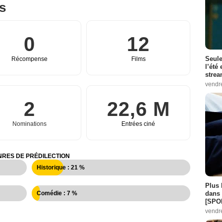
es
0
12
Seule
Récompense
Films
l’été
stre
vendr
2
22,6 M
Nominations
Entrées ciné
RES DE PRÉDILECTION
Historique : 21 %
Plus 
dans 
Comédie : 7 %
[SPO
vendr