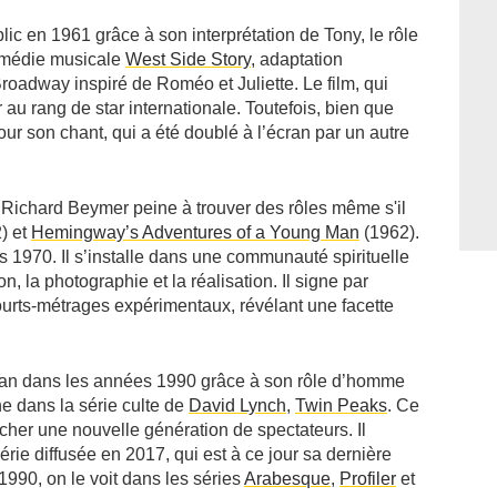
lic en 1961 grâce à son interprétation de Tony, le rôle
comédie musicale
West Side Story
, adaptation
oadway inspiré de Roméo et Juliette. Le film, qui
u rang de star internationale. Toutefois, bien que
pour son chant, qui a été doublé à l’écran par un autre
 Richard Beymer peine à trouver des rôles même s'il
) et
Hemingway’s Adventures of a Young Man
(1962).
s 1970. Il s’installe dans une communauté spirituelle
on, la photographie et la réalisation. Il signe par
ourts-métrages expérimentaux, révélant une facette
lan dans les années 1990 grâce à son rôle d’homme
e dans la série culte de
David Lynch
,
Twin Peaks
. Ce
cher une nouvelle génération de spectateurs. Il
érie diffusée en 2017, qui est à ce jour sa dernière
1990, on le voit dans les séries
Arabesque
,
Profiler
et