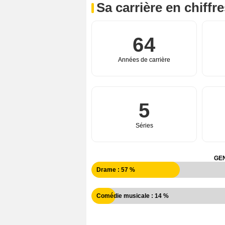
Sa carrière en chiffr
64
Années de carrière
5
Séries
GEN
Drame : 57 %
Comédie musicale : 14 %