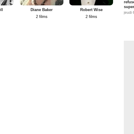
refus
super
ll
Diane Baker
Robert Wise
Sim
jeudi 
2 films
2 films