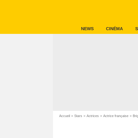
NEWS
CINÉMA
S
Accueil
Stars
Actrices
Actrice française
Bri