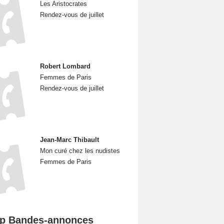
Les Aristocrates
Rendez-vous de juillet
Robert Lombard
Femmes de Paris
Rendez-vous de juillet
Jean-Marc Thibault
Mon curé chez les nudistes
Femmes de Paris
p Bandes-annonces
Spider-Man: Brand New Day Bande-annonce VO STFR
L'Odyssée Bande-annonce VO STFR
Mutiny Bande-annonce VO STFR