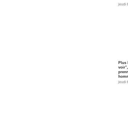
jeudi 
Plus 
voir"
prenn
homm
jeudi 