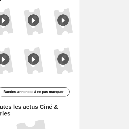
Le Triangle d'or Bande-annonce VF
Les Matins merveilleux Bande-annonce VF
De la Comédie-Française Teaser VF
Bandes-annonces à ne pas manquer
utes les actus Ciné &
ries