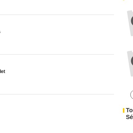
s
let
To
Sé