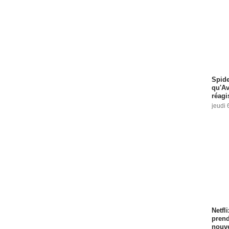
Spide
qu'A
réagi
jeudi 
Netfl
prend
nouve