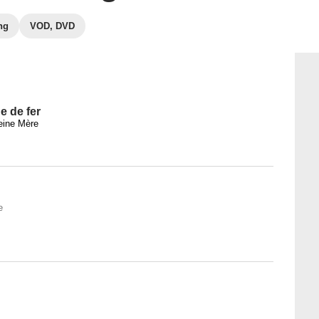
ng
VOD, DVD
 de fer
eine Mère
e