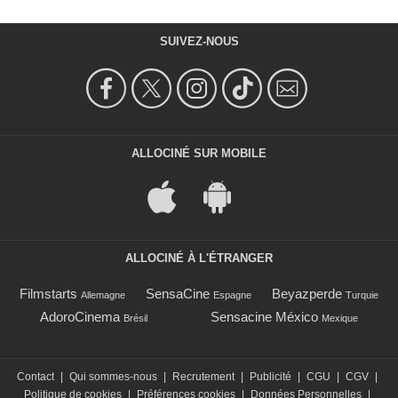
SUIVEZ-NOUS
ALLOCINÉ SUR MOBILE
ALLOCINÉ À L'ÉTRANGER
Filmstarts
SensaCine
Beyazperde
Allemagne
Espagne
Turquie
AdoroCinema
Sensacine México
Brésil
Mexique
Contact
|
Qui sommes-nous
|
Recrutement
|
Publicité
|
CGU
|
CGV
|
Politique de cookies
|
Préférences cookies
|
Données Personnelles
|