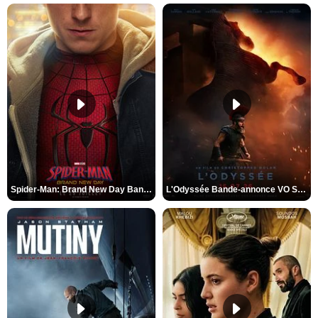
Spider-Man: Brand New Day Bande-annonce VO STFR
L'Odyssée Bande-annonce VO STFR