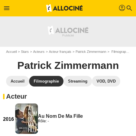
profil
menu
search
Accueil
Stars
Acteurs
Acteur français
Patrick Zimmermann
Filmographie Patrick Zimmermann
Patrick Zimmermann
Accueil
Filmographie
Streaming
VOD, DVD
Acteur
Au Nom De Ma Fille
2016
Rôle: -