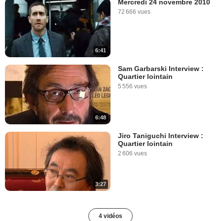
Mercredi 24 novembre 2010
72 666 vues
6:41
Sam Garbarski Interview :
Quartier lointain
5 556 vues
6:48
Jiro Taniguchi Interview :
Quartier lointain
2 606 vues
3:27
4 vidéos