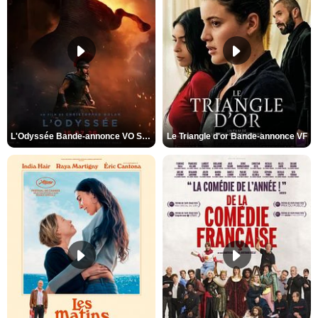
L'Odyssée Bande-annonce VO STFR
Le Triangle d'or Bande-annonce VF