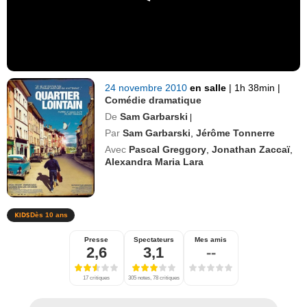
24 novembre 2010
en salle
|
1h 38min
|
Comédie dramatique
De
Sam Garbarski
|
Par
Sam Garbarski
,
Jérôme Tonnerre
Avec
Pascal Greggory
,
Jonathan Zaccaï
,
Alexandra Maria Lara
Dès 10 ans
Presse
Spectateurs
Mes amis
2,6
3,1
--
17 critiques
305 notes, 78 critiques