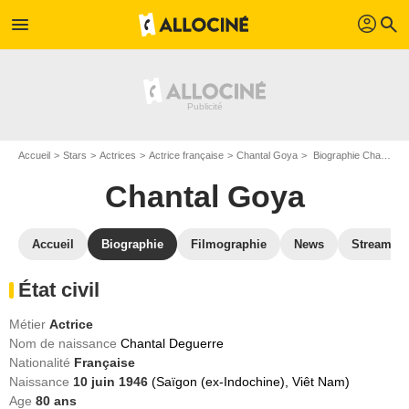
profil
menu
search
Accueil
Stars
Actrices
Actrice française
Chantal Goya
Biographie Chantal Goya
Chantal Goya
Accueil
Biographie
Filmographie
News
Streamin
État civil
Métier
Actrice
Nom de naissance
Chantal Deguerre
Nationalité
Française
Naissance
10 juin 1946
(Saïgon (ex-Indochine), Viêt Nam)
Age
80
ans