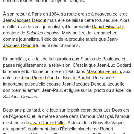
Londres tout en étudiant au lycée français.
À son retour à Paris en 1964, sa route croise à nouveau celle de
Jean-Jacques Debout
mais elle se laisse cette fois séduire. Alors
qu’elle rêve de venir journaliste, il lui présente
Daniel Filipacch
i,
créateur de
Salut les copains
. Mais au lieu de l’embaucher
comme journaliste, il décide de la produire tandis que
Jean-
Jacques Debout
lui écrit des chansons.
En parallèle, elle fait de la figuration aux Studios de Boulogne et
passe régulièrement à la télévision. C’est là que
Jean-Luc Godard
la repère et lui donne un rôle en 1966 dans
Masculin Féminin
, aux
côtés de
Jean-Pierre Léaud
et
Brigitte Bardot
. Une année
importante puisqu’elle épouse
Jean-Jacques Debout
, accueille
son premier enfant, Jean-Paul, et figure sur la "photo du siècle" de
Salut les Copains
.
Deux ans plus tard, elle joue sur le petit écran dans Les Dossiers
de l’Agence O et, la même année dans L’amour c’est gai, l’amour
c’est triste de
Jean-Daniel Pollet
. Actrice de la Nouvelle Vague,
elle apparaît également dans
l’Échelle blanche
de
Robert