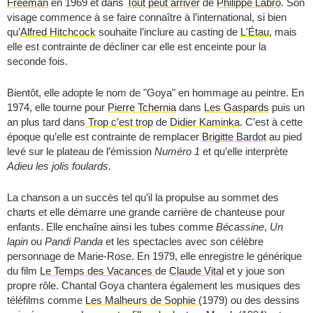
Freeman
en 1969 et dans
Tout peut arriver
de
Philippe Labro
. Son
visage commence à se faire connaître à l’international, si bien
qu’
Alfred Hitchcock
souhaite l’inclure au casting de
L'Étau
, mais
elle est contrainte de décliner car elle est enceinte pour la
seconde fois.
Bientôt, elle adopte le nom de "Goya" en hommage au peintre. En
1974, elle tourne pour
Pierre Tchernia
dans
Les Gaspards
puis un
an plus tard dans
Trop c’est trop
de
Didier Kaminka
. C’est à cette
époque qu’elle est contrainte de remplacer
Brigitte Bardot
au pied
levé sur le plateau de l’émission
Numéro 1
et qu’elle interprète
Adieu les jolis foulards
.
La chanson a un succès tel qu’il la propulse au sommet des
charts et elle démarre une grande carrière de chanteuse pour
enfants. Elle enchaîne ainsi les tubes comme
Bécassine
,
Un
lapin
ou
Pandi Panda
et les spectacles avec son célèbre
personnage de Marie-Rose. En 1979, elle enregistre le générique
du film
Le Temps des Vacances
de
Claude Vital
et y joue son
propre rôle. Chantal Goya chantera également les musiques des
téléfilms comme
Les Malheurs de Sophie
(1979) ou des dessins