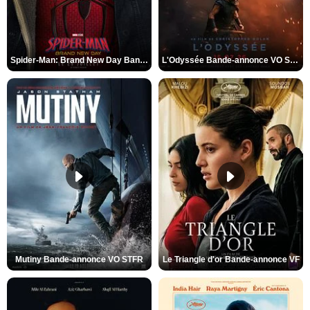
Spider-Man: Brand New Day Bande-annonce VO STFR
L'Odyssée Bande-annonce VO STFR
Mutiny Bande-annonce VO STFR
Le Triangle d'or Bande-annonce VF