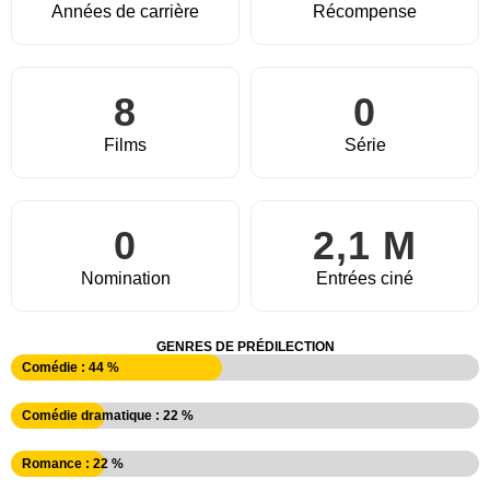
Années de carrière
Récompense
8
0
Films
Série
0
2,1 M
Nomination
Entrées ciné
GENRES DE PRÉDILECTION
Comédie : 44 %
Comédie dramatique : 22 %
Romance : 22 %