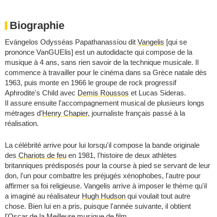
Biographie
Evángelos Odysséas Papathanassíou dit
Vangelis
[qui se
prononce VanGUElis] est un autodidacte qui compose de la
musique à 4 ans, sans rien savoir de la technique musicale. Il
commence à travailler pour le cinéma dans sa Grèce natale dès
1963, puis monte en 1966 le groupe de rock progressif
Aphrodite's Child avec
Demis Roussos
et Lucas Sideras.
Il assure ensuite l'accompagnement musical de plusieurs longs
métrages d'
Henry Chapier
, journaliste français passé à la
réalisation.
La célébrité arrive pour lui lorsqu'il compose la bande originale
des
Chariots de feu
en 1981, l'histoire de deux athlètes
britanniques prédisposés pour la course à pied se servant de leur
don, l'un pour combattre les préjugés xénophobes, l'autre pour
affirmer sa foi religieuse. Vangelis arrive à imposer le thème qu'il
a imaginé au réalisateur
Hugh Hudson
qui voulait tout autre
chose. Bien lui en a pris, puisque l'année suivante, il obtient
l'Oscar de la Meilleure musique de film.