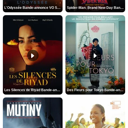
L'Odyssée Bande-annonce VO STFR
Spider-Man: Brand New Day Bande-annonce VO STFR
Les Silences de Riyad Bande-annonce VO STFR
Des Fleurs pour Tokyo Bande-annonce VO STFR