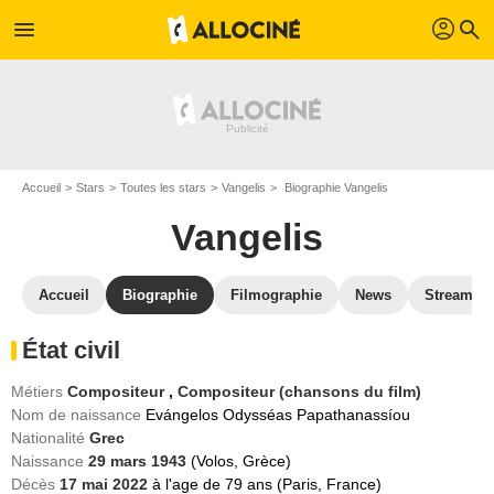
profil
menu
search
Accueil
Stars
Toutes les stars
Vangelis
Biographie Vangelis
Vangelis
Accueil
Biographie
Filmographie
News
Streamin
État civil
Métiers
Compositeur
,
Compositeur (chansons du film)
Nom de naissance
Evángelos Odysséas Papathanassíou
Nationalité
Grec
Naissance
29 mars 1943
(Volos, Grèce)
Décès
17 mai 2022
à l'age de 79 ans (Paris, France)