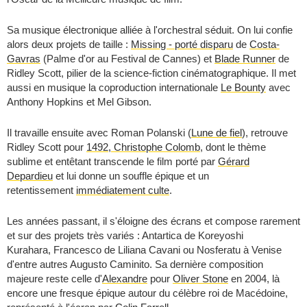
Sa musique électronique alliée à l'orchestral séduit. On lui confie
alors deux projets de taille :
Missing - porté disparu
de
Costa-
Gavras
(Palme d'or au Festival de Cannes) et
Blade Runner
de
Ridley Scott, pilier de la science-fiction cinématographique. Il met
aussi en musique la coproduction internationale
Le Bounty
avec
Anthony Hopkins et Mel Gibson.
Il travaille ensuite avec Roman Polanski (
Lune de fiel
), retrouve
Ridley Scott pour
1492, Christophe Colomb
, dont le thème
sublime et entêtant transcende le film porté par
Gérard
Depardieu
et lui donne un souffle épique et un
retentissement
immédiatement culte
.
Les années passant, il s'éloigne des écrans et compose rarement
et sur des projets très variés : Antartica de Koreyoshi
Kurahara, Francesco de Liliana Cavani ou Nosferatu à Venise
d'entre autres Augusto Caminito. Sa dernière composition
majeure reste celle d'
Alexandre
pour
Oliver Stone
en 2004, là
encore une fresque épique autour du célèbre roi de Macédoine,