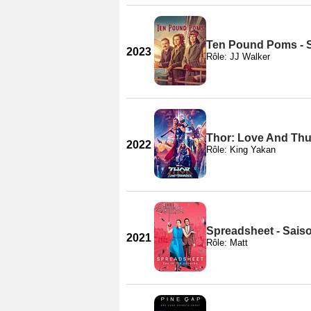
Ten Pound Poms - 
2023
Rôle: JJ Walker
Thor: Love And Th
2022
Rôle: King Yakan
Spreadsheet - Sais
2021
Rôle: Matt