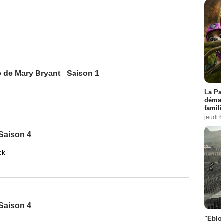
 de Mary Bryant - Saison 1
La Pa
démar
famil
jeudi 
 Saison 4
ck
 Saison 4
"Eblo