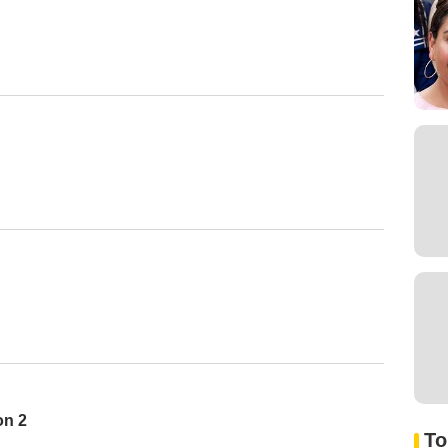
on 2
To