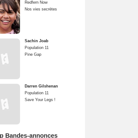
Redfern Now
Nos vies secrètes
Sachin Joab
Population 11
Pine Gap
Darren Gilshenan
Population 11
Save Your Legs !
p Bandes-annonces
Spider-Man: Brand New Day Bande-annonce VO STFR
L'Odyssée Bande-annonce VO STFR
Mutiny Bande-annonce VO STFR