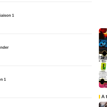
Saison 1
under
on 1
A 