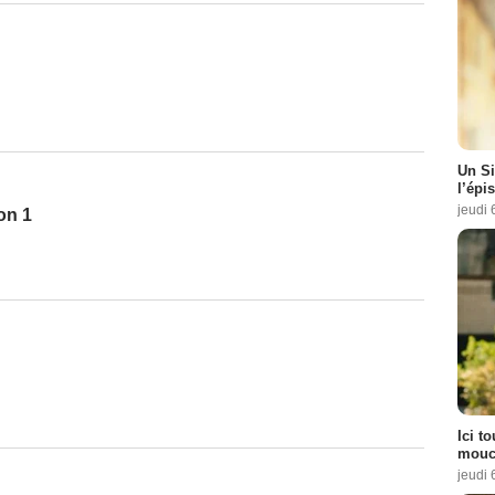
Un Si
l’épi
jeudi 
on 1
Ici t
mouch
jeudi 