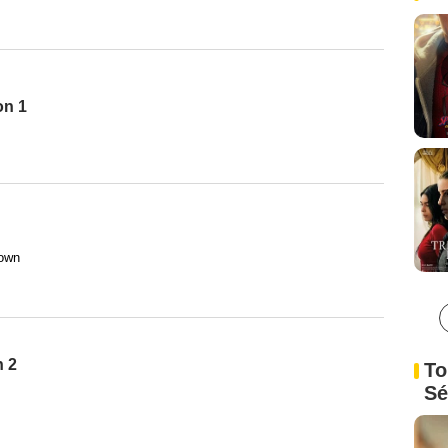
on 1
rown
n 2
To
Sé