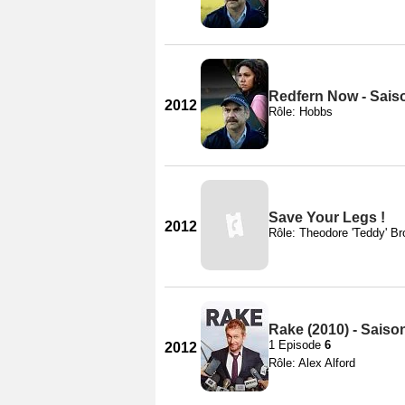
Redfern Now - Sais
2012
Rôle: Hobbs
Save Your Legs !
2012
Rôle: Theodore 'Teddy' B
Rake (2010) - Saiso
1 Episode
6
2012
Rôle: Alex Alford