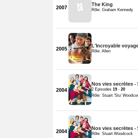
The King
2007
Rôle: Graham Kennedy
L'Incroyable voyage
2005
Rôle: Allen
Nos vies secrètes -
2 Episodes
19
-
20
2004
Rôle: Stuart 'Stu' Woodco
Nos vies secrètes -
2004
Rôle: Stuart Woodcock