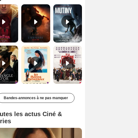
Le Triangle d'or Bande-annonce VF
Les Matins merveilleux Bande-annonce VF
De la Comédie-Française Teaser VF
Bandes-annonces à ne pas manquer
utes les actus Ciné &
ries