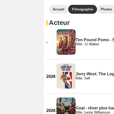
Accueil
Filmographie
Photos
Acteur
Ten Pound Poms - 
-
Rôle: JJ Walker
Jerry West: The Lo
2026
Rôle: Self
Goat - rêver plus ha
2026
Rôle: Lenny Williamson