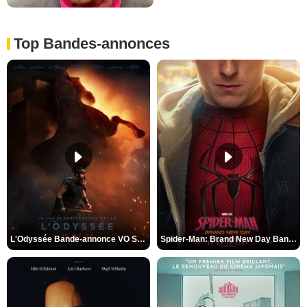
Top Bandes-annonces
L'Odyssée Bande-annonce VO STFR
Spider-Man: Brand New Day Bande-annonce VO STFR