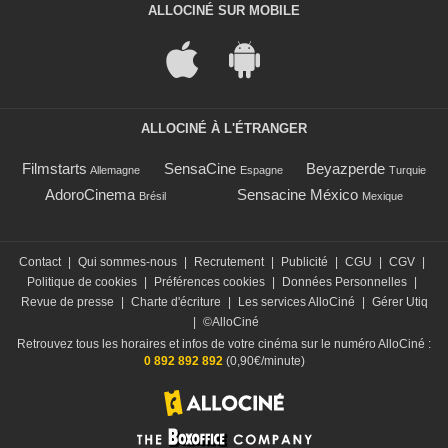
ALLOCINÉ SUR MOBILE
ALLOCINÉ À L'ÉTRANGER
Filmstarts
SensaCine
Beyazperde
Allemagne
Espagne
Turquie
AdoroCinema
Sensacine México
Brésil
Mexique
Contact
|
Qui sommes-nous
|
Recrutement
|
Publicité
|
CGU
|
CGV
|
Politique de cookies
|
Préférences cookies
|
Données Personnelles
|
Revue de presse
|
Charte d'écriture
|
Les services AlloCiné
|
Gérer Utiq
|
©AlloCiné
Retrouvez tous les horaires et infos de votre cinéma sur le numéro AlloCiné :
0 892 892 892
(0,90€/minute)