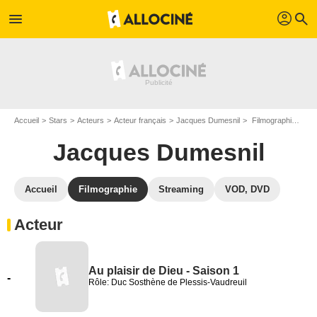
profil
menu
search
Accueil
Stars
Acteurs
Acteur français
Jacques Dumesnil
Filmographie Jacques Dumesnil
Jacques Dumesnil
Accueil
Filmographie
Streaming
VOD, DVD
Acteur
Au plaisir de Dieu - Saison 1
-
Rôle: Duc Sosthène de Plessis-Vaudreuil