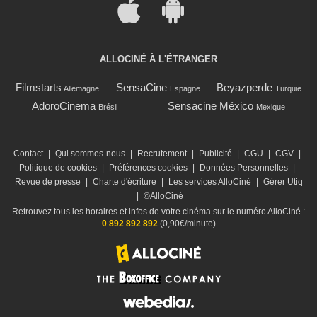
ALLOCINÉ À L'ÉTRANGER
Filmstarts
SensaCine
Beyazperde
Allemagne
Espagne
Turquie
AdoroCinema
Sensacine México
Brésil
Mexique
Contact
|
Qui sommes-nous
|
Recrutement
|
Publicité
|
CGU
|
CGV
|
Politique de cookies
|
Préférences cookies
|
Données Personnelles
|
Revue de presse
|
Charte d'écriture
|
Les services AlloCiné
|
Gérer Utiq
|
©AlloCiné
Retrouvez tous les horaires et infos de votre cinéma sur le numéro AlloCiné :
0 892 892 892
(0,90€/minute)