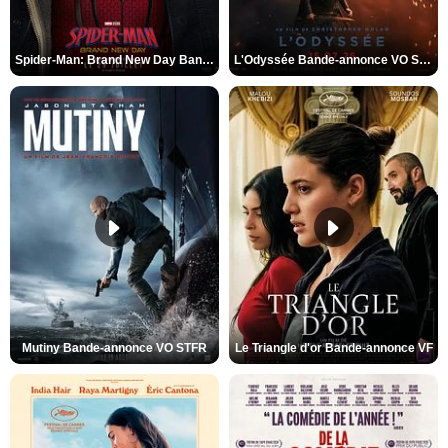
Spider-Man: Brand New Day Bande-annonce VO STFR
L'Odyssée Bande-annonce VO STFR
Mutiny Bande-annonce VO STFR
Le Triangle d'or Bande-annonce VF