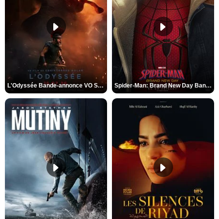
L'Odyssée Bande-annonce VO STFR
Spider-Man: Brand New Day Bande-annonce VO STFR