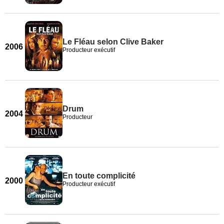
Le Fléau selon Clive Baker
2006
Producteur exécutif
Drum
2004
Producteur
En toute complicité
2000
Producteur exécutif