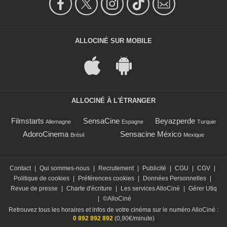
ALLOCINÉ SUR MOBILE
ALLOCINÉ À L'ÉTRANGER
Filmstarts
SensaCine
Beyazperde
Allemagne
Espagne
Turquie
AdoroCinema
Sensacine México
Brésil
Mexique
Contact
|
Qui sommes-nous
|
Recrutement
|
Publicité
|
CGU
|
CGV
|
Politique de cookies
|
Préférences cookies
|
Données Personnelles
|
Revue de presse
|
Charte d'écriture
|
Les services AlloCiné
|
Gérer Utiq
|
©AlloCiné
Retrouvez tous les horaires et infos de votre cinéma sur le numéro AlloCiné :
0 892 892 892
(0,90€/minute)