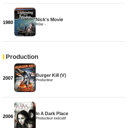
Nick's Movie
1980
Rôle: -
Production
Burger Kill (V)
2007
Producteur
In A Dark Place
2006
Producteur exécutif