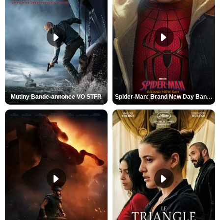
Mutiny Bande-annonce VO STFR
Spider-Man: Brand New Day Bande-annonce VO STFR