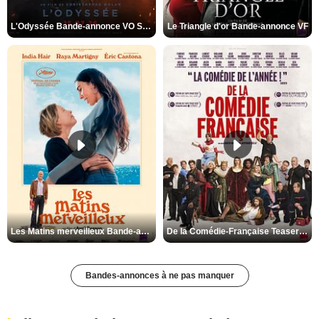
L'Odyssée Bande-annonce VO STFR
Le Triangle d'or Bande-annonce VF
Les Matins merveilleux Bande-annonce VF
De la Comédie-Française Teaser VF
Bandes-annonces à ne pas manquer