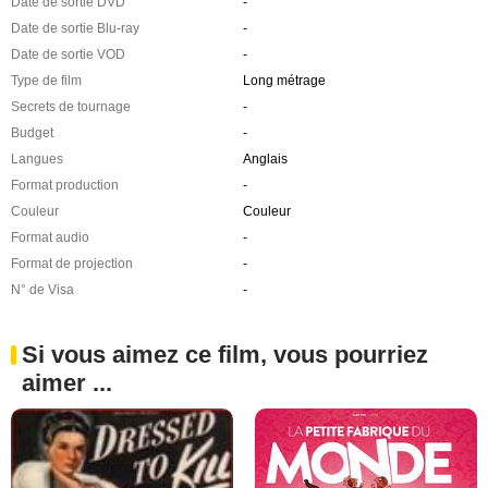
Date de sortie DVD
-
Date de sortie Blu-ray
-
Date de sortie VOD
-
Type de film
Long métrage
Secrets de tournage
-
Budget
-
Langues
Anglais
Format production
-
Couleur
Couleur
Format audio
-
Format de projection
-
N° de Visa
-
Si vous aimez ce film, vous pourriez
aimer ...