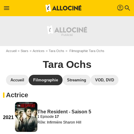
profil
menu
search
Accueil
Stars
Actrices
Tara Ochs
Filmographie Tara Ochs
Tara Ochs
Accueil
Filmographie
Streaming
VOD, DVD
Actrice
The Resident - Saison 5
1 Episode
17
2021
Rôle: Infirmière Sharon Hill