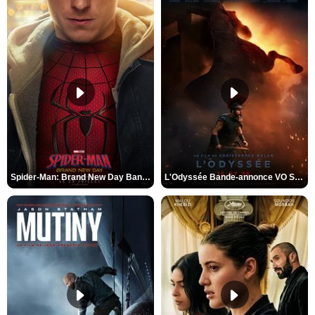
Spider-Man: Brand New Day Bande-annonce VO STFR
L'Odyssée Bande-annonce VO STFR