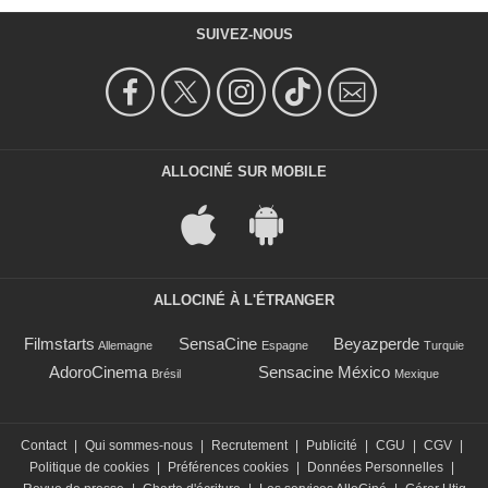
SUIVEZ-NOUS
ALLOCINÉ SUR MOBILE
ALLOCINÉ À L'ÉTRANGER
Filmstarts
SensaCine
Beyazperde
Allemagne
Espagne
Turquie
AdoroCinema
Sensacine México
Brésil
Mexique
Contact
|
Qui sommes-nous
|
Recrutement
|
Publicité
|
CGU
|
CGV
|
Politique de cookies
|
Préférences cookies
|
Données Personnelles
|