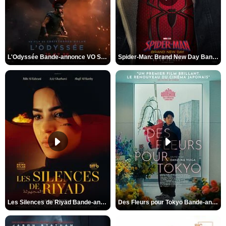
L'Odyssée Bande-annonce VO STFR
Spider-Man: Brand New Day Bande-annonce VO STFR
Les Silences de Riyad Bande-annonce VO STFR
Des Fleurs pour Tokyo Bande-annonce VO STFR