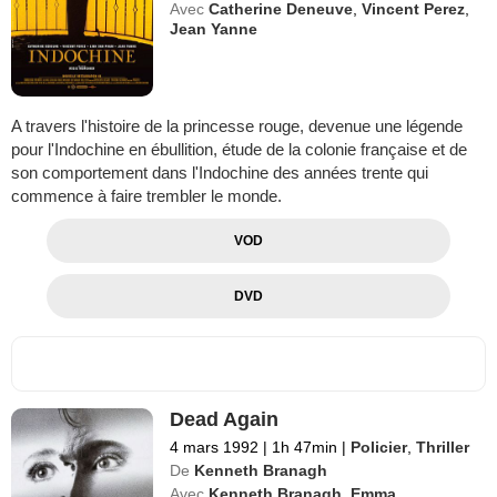
Avec
Catherine Deneuve
,
Vincent Perez
,
Jean Yanne
A travers l'histoire de la princesse rouge, devenue une légende
pour l'Indochine en ébullition, étude de la colonie française et de
son comportement dans l'Indochine des années trente qui
commence à faire trembler le monde.
VOD
DVD
Dead Again
4 mars 1992
|
1h 47min
|
Policier
,
Thriller
De
Kenneth Branagh
Avec
Kenneth Branagh
,
Emma