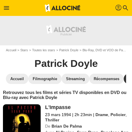
profil
menu
search
Accueil
Stars
Toutes les stars
Patrick Doyle
Blu-Ray, DVD et VOD de Patrick Doyle
Patrick Doyle
Accueil
Filmographie
Streaming
Récompenses
V
Retrouvez tous les films et séries TV disponibles en DVD ou
Blu-ray avec Patrick Doyle
L'Impasse
23 mars 1994
|
2h 23min
|
Drame
,
Policier
,
Thriller
De
Brian De Palma