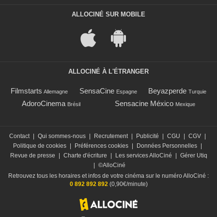
ALLOCINÉ SUR MOBILE
ALLOCINÉ À L'ÉTRANGER
Filmstarts
SensaCine
Beyazperde
Allemagne
Espagne
Turquie
AdoroCinema
Sensacine México
Brésil
Mexique
Contact
|
Qui sommes-nous
|
Recrutement
|
Publicité
|
CGU
|
CGV
|
Politique de cookies
|
Préférences cookies
|
Données Personnelles
|
Revue de presse
|
Charte d'écriture
|
Les services AlloCiné
|
Gérer Utiq
|
©AlloCiné
Retrouvez tous les horaires et infos de votre cinéma sur le numéro AlloCiné :
0 892 892 892
(0,90€/minute)