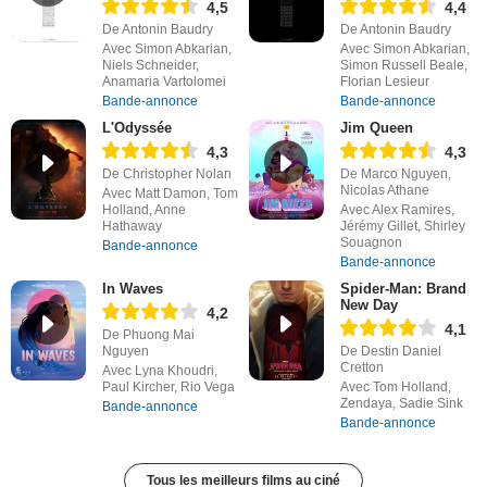
4,5
4,4
De Antonin Baudry
De Antonin Baudry
Avec Simon Abkarian,
Avec Simon Abkarian,
Niels Schneider,
Simon Russell Beale,
Anamaria Vartolomei
Florian Lesieur
Bande-annonce
Bande-annonce
L'Odyssée
Jim Queen
4,3
4,3
De Christopher Nolan
De Marco Nguyen,
Nicolas Athane
Avec Matt Damon, Tom
Holland, Anne
Avec Alex Ramires,
Hathaway
Jérémy Gillet, Shirley
Souagnon
Bande-annonce
Bande-annonce
In Waves
Spider-Man: Brand
New Day
4,2
4,1
De Phuong Mai
Nguyen
De Destin Daniel
Cretton
Avec Lyna Khoudri,
Paul Kircher, Rio Vega
Avec Tom Holland,
Zendaya, Sadie Sink
Bande-annonce
Bande-annonce
Tous les meilleurs films au ciné