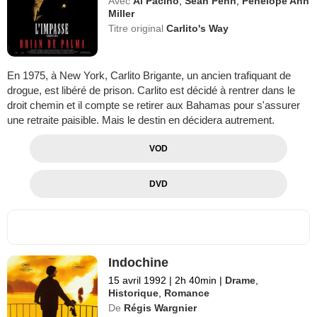
Avec
Al Pacino
,
Sean Penn
,
Penelope Ann
Miller
Titre original
Carlito's Way
En 1975, à New York, Carlito Brigante, un ancien trafiquant de
drogue, est libéré de prison. Carlito est décidé à rentrer dans le
droit chemin et il compte se retirer aux Bahamas pour s'assurer
une retraite paisible. Mais le destin en décidera autrement.
VOD
DVD
Indochine
15 avril 1992
|
2h 40min
|
Drame
,
Historique
,
Romance
De
Régis Wargnier