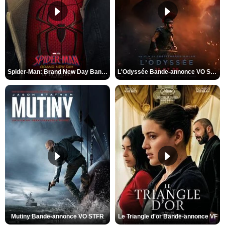
Spider-Man: Brand New Day Bande-annonce VO STFR
L'Odyssée Bande-annonce VO STFR
Mutiny Bande-annonce VO STFR
Le Triangle d'or Bande-annonce VF