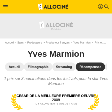
profil
menu
search
Accueil
Stars
Producteurs
Producteur français
Yves Marmion
Prix et nominations de Yves Marmion
Yves Marmion
Accueil
Filmographie
Streaming
Récompenses
V
1 prix sur 3 nominations dans les festivals pour la star Yves
Marmion
CÉSAR DE LA MEILLEURE PREMIÈRE OEUVRE
2009
IL Y A LONGTEMPS QUE JE T'AIME