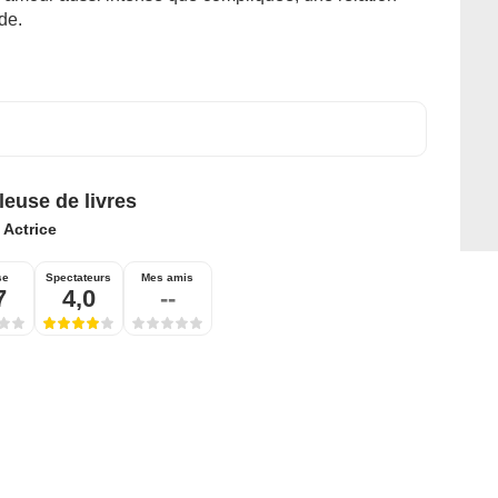
de.
leuse de livres
:
Actrice
se
Spectateurs
Mes amis
7
4,0
--