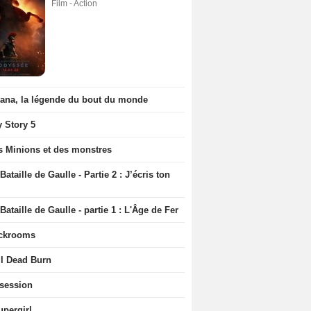
Film - Action
iana, la légende du bout du monde
y Story 5
s Minions et des monstres
Bataille de Gaulle - Partie 2 : J’écris ton
Bataille de Gaulle - partie 1 : L'Âge de Fer
ckrooms
il Dead Burn
session
upergirl