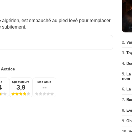
é algérien, est embauché au pied levé pour remplacer
e subitement.
2.
Va
3.
To
4.
De
:
Actrice
5.
La 
nom
se
Spectateurs
Mes amis
4
3,9
--
6.
La 
7.
Ba
8.
Ev
9.
Ob
10.
S