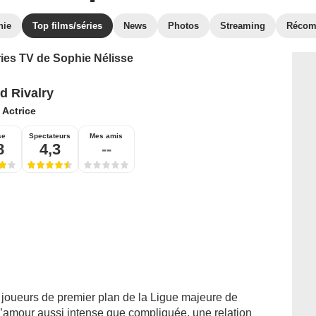
hie
Top films/séries
News
Photos
Streaming
Récom
ries TV de Sophie Nélisse
d Rivalry
:
Actrice
se
Spectateurs
Mes amis
8
4,3
--
ux joueurs de premier plan de la Ligue majeure de
d’amour aussi intense que compliquée, une relation