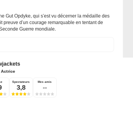
Irene Gut Opdyke, qui s'est vu décerner la médaille des
ait preuve d'un courage remarquable en tentant de
a Seconde Guerre mondiale.
wjackets
:
Actrice
se
Spectateurs
Mes amis
9
3,8
--