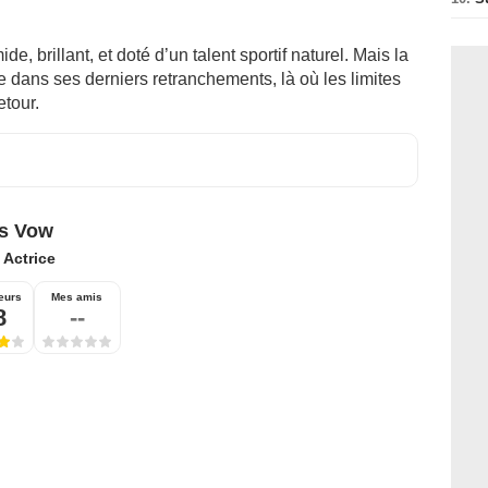
, brillant, et doté d’un talent sportif naturel. Mais la
e dans ses derniers retranchements, là où les limites
etour.
's Vow
:
Actrice
eurs
Mes amis
8
--