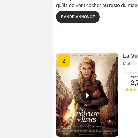
qu’ils doivent cacher au reste du mon
BANDE-ANNONCE
La Vo
2
Métier 
Pres
2,