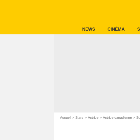
NEWS
CINÉMA
S
Accueil
Stars
Actrice
Actrice canadienne
So