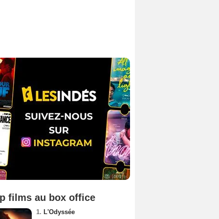
p films au box office
1.
L'Odyssée