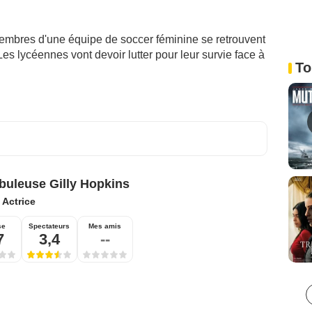
 membres d'une équipe de soccer féminine se retrouvent
Les lycéennes vont devoir lutter pour leur survie face à
To
buleuse Gilly Hopkins
:
Actrice
se
Spectateurs
Mes amis
7
3,4
--