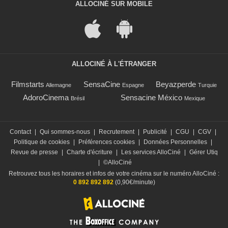
ALLOCINÉ SUR MOBILE
ALLOCINÉ À L'ÉTRANGER
Filmstarts
SensaCine
Beyazperde
Allemagne
Espagne
Turquie
AdoroCinema
Sensacine México
Brésil
Mexique
Contact
|
Qui sommes-nous
|
Recrutement
|
Publicité
|
CGU
|
CGV
|
Politique de cookies
|
Préférences cookies
|
Données Personnelles
|
Revue de presse
|
Charte d'écriture
|
Les services AlloCiné
|
Gérer Utiq
|
©AlloCiné
Retrouvez tous les horaires et infos de votre cinéma sur le numéro AlloCiné :
0 892 892 892
(0,90€/minute)