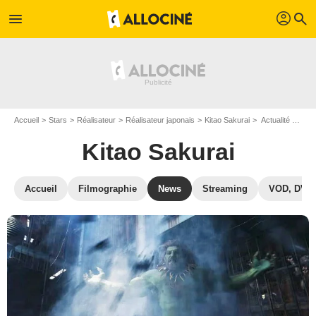
profil
menu
search
Accueil
Stars
Réalisateur
Réalisateur japonais
Kitao Sakurai
Actualité Kitao Sakurai
Kitao Sakurai
Accueil
Filmographie
News
Streaming
VOD, DVD