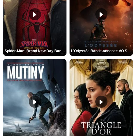
Spider-Man: Brand New Day Bande-annonce VO STFR
L'Odyssée Bande-annonce VO STFR