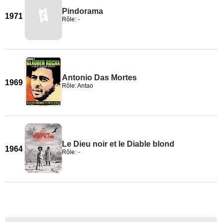
Pindorama
1971
Rôle: -
Antonio Das Mortes
1969
Rôle: Antao
Le Dieu noir et le Diable blond
1964
Rôle: -