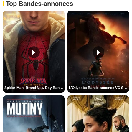
Top Bandes-annonces
Spider-Man: Brand New Day Bande-annonce VO STFR
L'Odyssée Bande-annonce VO STFR