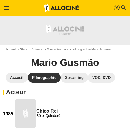
profil
menu
search
Accueil
Stars
Acteurs
Mario Gusmão
Filmographie Mario Gusmão
Mario Gusmão
Accueil
Filmographie
Streaming
VOD, DVD
Acteur
Chico Rei
1985
Rôle: Quinderê