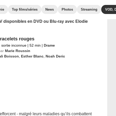
hie
Top films/séries
News
Photos
Streaming
VOD, 
 TV disponibles en DVD ou Blu-ray avec Elodie
racelets rouges
 sortie inconnue
|
52 min
|
Drame
par
Marie Roussin
li Boisson
,
Esther Blanc
,
Noah Deric
efforcent - malgré leurs maladies qu’ils combattent