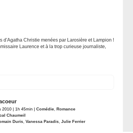
 d'Agatha Christie menées par Larosière et Lampion !
issaire Laurence et à la trop curieuse journaliste,
acoeur
s 2010
|
1h 45min
|
Comédie
,
Romance
cal Chaumeil
omain Duris
,
Vanessa Paradis
,
Julie Ferrier