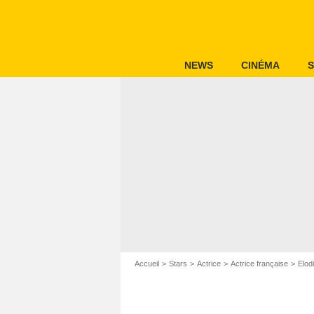
NEWS
CINÉMA
S
Accueil
Stars
Actrice
Actrice française
Elod