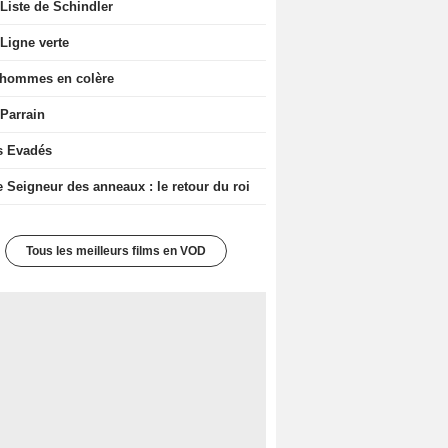
Liste de Schindler
Ligne verte
 hommes en colère
 Parrain
s Evadés
e Seigneur des anneaux : le retour du roi
Tous les meilleurs films en VOD