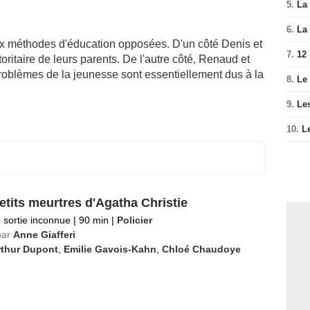
5.
La 
6.
La 
ux méthodes d'éducation opposées. D'un côté Denis et
7.
12
oritaire de leurs parents. De l'autre côté, Renaud et
oblèmes de la jeunesse sont essentiellement dus à la
8.
Le
9.
Le
10.
L
etits meurtres d'Agatha Christie
 sortie inconnue
|
90 min
|
Policier
par
Anne Giafferi
rthur Dupont
,
Emilie Gavois-Kahn
,
Chloé Chaudoye