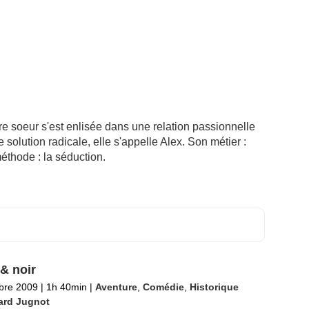
otre soeur s'est enlisée dans une relation passionnelle
e solution radicale, elle s'appelle Alex. Son métier :
éthode : la séduction.
& noir
bre 2009
|
1h 40min
|
Aventure
,
Comédie
,
Historique
ard Jugnot