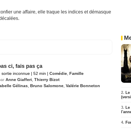
onfier une affaire, elle traque les indices et démasque
 décalées.
Me
as ci, fais pas ça
 sortie inconnue
|
52 min
|
Comédie
,
Famille
par
Anne Giafferi
,
Thierry Bizot
abelle Gélinas
,
Bruno Salomone
,
Valérie Bonneton
2.
Le 
(vers
3.
Le
l'ann
4.
Fo