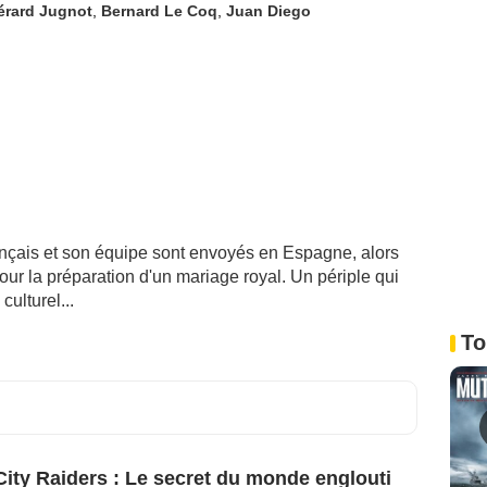
érard Jugnot
,
Bernard Le Coq
,
Juan Diego
rançais et son équipe sont envoyés en Espagne, alors
pour la préparation d'un mariage royal. Un périple qui
ulturel...
To
City Raiders : Le secret du monde englouti