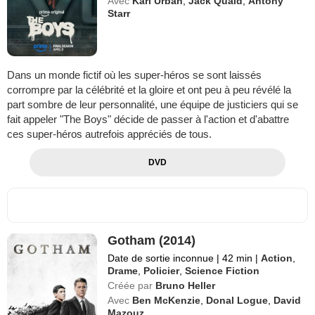
Avec
Karl Urban
,
Jack Quaid
,
Antony
Starr
Dans un monde fictif où les super-héros se sont laissés
corrompre par la célébrité et la gloire et ont peu à peu révélé la
part sombre de leur personnalité, une équipe de justiciers qui se
fait appeler "The Boys" décide de passer à l'action et d'abattre
ces super-héros autrefois appréciés de tous.
DVD
Gotham (2014)
Date de sortie inconnue
|
42 min
|
Action
,
Drame
,
Policier
,
Science Fiction
Créée par
Bruno Heller
Avec
Ben McKenzie
,
Donal Logue
,
David
Mazouz