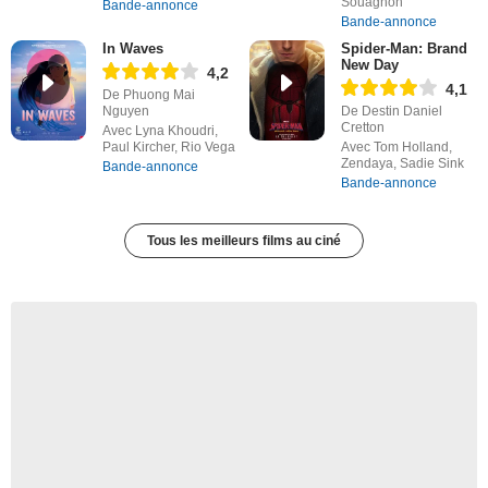
Souagnon
Bande-annonce
Bande-annonce
In Waves
Spider-Man: Brand
New Day
4,2
4,1
De Phuong Mai
Nguyen
De Destin Daniel
Cretton
Avec Lyna Khoudri,
Paul Kircher, Rio Vega
Avec Tom Holland,
Zendaya, Sadie Sink
Bande-annonce
Bande-annonce
Tous les meilleurs films au ciné