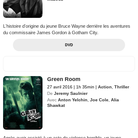
L'histoire d'origine du jeune Bruce Wayne derrière les aventures
du commissaire James Gordon à Gotham City.
DVD
Green Room
27 avril 2016
|
1h 35min
|
Action
,
Thriller
De
Jeremy Saulnier
Avec
Anton Yelchin
,
Joe Cole
,
Alia
Shawkat
Après avoir assisté à un acte de violence horrible, un jeune