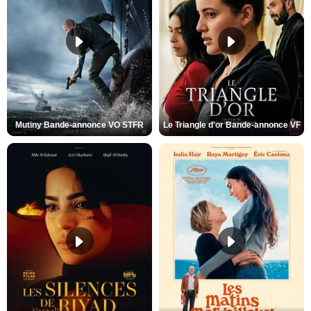
Mutiny Bande-annonce VO STFR
Le Triangle d'or Bande-annonce VF