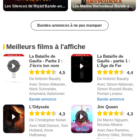
Les Silences de Riyad Bande-annonce VO STFR
Les Matins merveilleux Bande-annonce VF
Bandes-annonces à ne pas manquer
Meilleurs films à l'affiche
La Bataille de
La Bataille de
Gaulle - Partie 2 :
Gaulle - partie 1 :
J’écris ton nom
L'Âge de Fer
4,5
4,4
De Antonin Baudry
De Antonin Baudry
Avec Simon Abkarian,
Avec Simon Abkarian,
Niels Schneider,
Simon Russell Beale,
Anamaria Vartolomei
Florian Lesieur
Bande-annonce
Bande-annonce
L'Odyssée
Jim Queen
4,3
4,3
De Christopher Nolan
De Marco Nguyen,
Nicolas Athane
Avec Matt Damon, Tom
Holland, Anne
Avec Alex Ramires,
Hathaway
Jérémy Gillet, Shirley