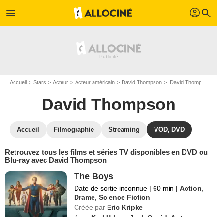
profil
menu
search
Accueil
Stars
Acteur
Acteur américain
David Thompson
David Thompson : ses Blu-Ray, DVD, VOD, SVOD
David Thompson
Accueil
Filmographie
Streaming
VOD, DVD
Retrouvez tous les films et séries TV disponibles en DVD ou
Blu-ray avec David Thompson
The Boys
Date de sortie inconnue
|
60 min
|
Action
,
Drame
,
Science Fiction
Créée par
Eric Kripke