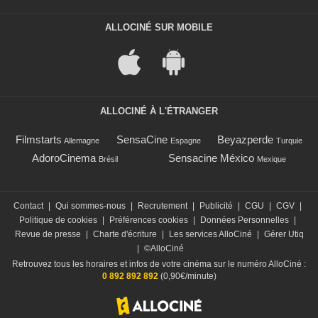
ALLOCINÉ SUR MOBILE
ALLOCINÉ À L'ÉTRANGER
Filmstarts
SensaCine
Beyazperde
Allemagne
Espagne
Turquie
AdoroCinema
Sensacine México
Brésil
Mexique
Contact
|
Qui sommes-nous
|
Recrutement
|
Publicité
|
CGU
|
CGV
|
Politique de cookies
|
Préférences cookies
|
Données Personnelles
|
Revue de presse
|
Charte d'écriture
|
Les services AlloCiné
|
Gérer Utiq
|
©AlloCiné
Retrouvez tous les horaires et infos de votre cinéma sur le numéro AlloCiné :
0 892 892 892
(0,90€/minute)