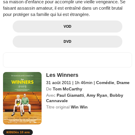
sa maison d'enfance pour accomplir une vieille vengeance. Se
faisant assassin amateur, il est entraîné dans un conflit brutal
pour protéger sa famille qui lui est étrangère.
VOD
DVD
Les Winners
31 août 2011
|
1h 46min
|
Comédie
,
Drame
De
Tom McCarthy
Avec
Paul Giamatti
,
Amy Ryan
,
Bobby
Cannavale
Titre original
Win Win
Dès 10 ans