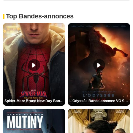
Top Bandes-annonces
Spider-Man: Brand New Day Bande-annonce VO STFR
L'Odyssée Bande-annonce VO STFR