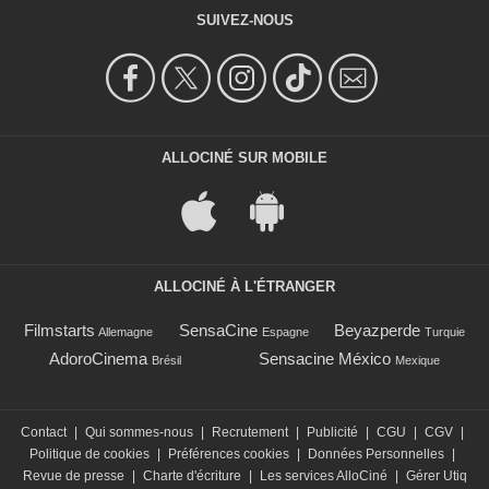
SUIVEZ-NOUS
ALLOCINÉ SUR MOBILE
ALLOCINÉ À L'ÉTRANGER
Filmstarts
SensaCine
Beyazperde
Allemagne
Espagne
Turquie
AdoroCinema
Sensacine México
Brésil
Mexique
Contact
|
Qui sommes-nous
|
Recrutement
|
Publicité
|
CGU
|
CGV
|
Politique de cookies
|
Préférences cookies
|
Données Personnelles
|
Revue de presse
|
Charte d'écriture
|
Les services AlloCiné
|
Gérer Utiq