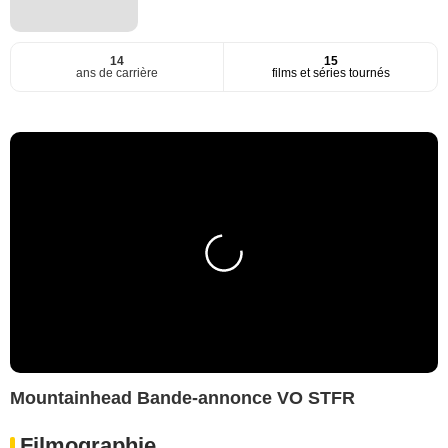
14
15
ans de carrière
films et séries tournés
Mountainhead Bande-annonce VO STFR
Filmographie