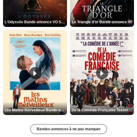
L'Odyssée Bande-annonce VO STFR
Le Triangle d'or Bande-annonce VF
Les Matins merveilleux Bande-annonce VF
De la Comédie-Française Teaser VF
Bandes-annonces à ne pas manquer