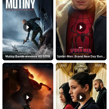
Mutiny Bande-annonce VO STFR
Spider-Man: Brand New Day Bande-annonce VO STFR