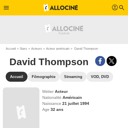
profil
menu
search
Accueil
Stars
Acteurs
Acteur américain
David Thompson
David Thompson
Accueil
Filmographie
Streaming
VOD, DVD
Métier
Acteur
Nationalité
Américain
Naissance
21 juillet 1994
Age
32
ans