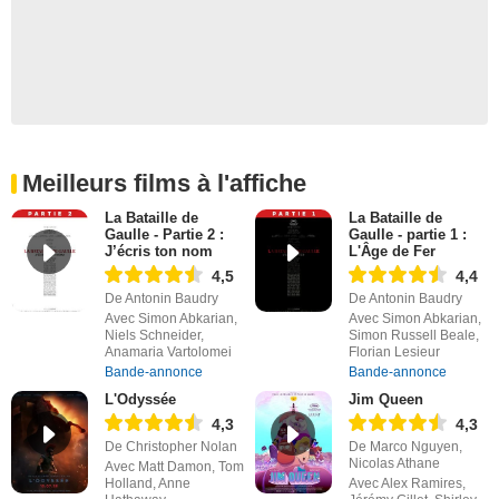
Meilleurs films à l'affiche
La Bataille de
La Bataille de
Gaulle - Partie 2 :
Gaulle - partie 1 :
J’écris ton nom
L'Âge de Fer
4,5
4,4
De Antonin Baudry
De Antonin Baudry
Avec Simon Abkarian,
Avec Simon Abkarian,
Niels Schneider,
Simon Russell Beale,
Anamaria Vartolomei
Florian Lesieur
Bande-annonce
Bande-annonce
L'Odyssée
Jim Queen
4,3
4,3
De Christopher Nolan
De Marco Nguyen,
Nicolas Athane
Avec Matt Damon, Tom
Holland, Anne
Avec Alex Ramires,