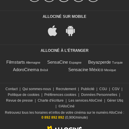
ALLOCINÉ SUR MOBILE
ALLOCINÉ À L'ÉTRANGER
Filmstarts
SensaCine
Beyazperde
Allemagne
Espagne
Turquie
AdoroCinema
Sensacine México
Brésil
Mexique
Contact
|
Qui sommes-nous
|
Recrutement
|
Publicité
|
CGU
|
CGV
|
Politique de cookies
|
Préférences cookies
|
Données Personnelles
|
Revue de presse
|
Charte d'écriture
|
Les services AlloCiné
|
Gérer Utiq
|
©AlloCiné
Retrouvez tous les horaires et infos de votre cinéma sur le numéro AlloCiné :
0 892 892 892
(0,90€/minute)