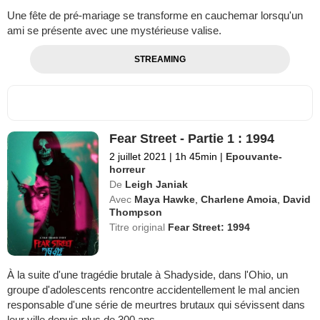
Une fête de pré-mariage se transforme en cauchemar lorsqu'un
ami se présente avec une mystérieuse valise.
STREAMING
Fear Street - Partie 1 : 1994
2 juillet 2021
|
1h 45min
|
Epouvante-
horreur
De
Leigh Janiak
Avec
Maya Hawke
,
Charlene Amoia
,
David
Thompson
Titre original
Fear Street: 1994
À la suite d'une tragédie brutale à Shadyside, dans l'Ohio, un
groupe d'adolescents rencontre accidentellement le mal ancien
responsable d'une série de meurtres brutaux qui sévissent dans
leur ville depuis plus de 300 ans.