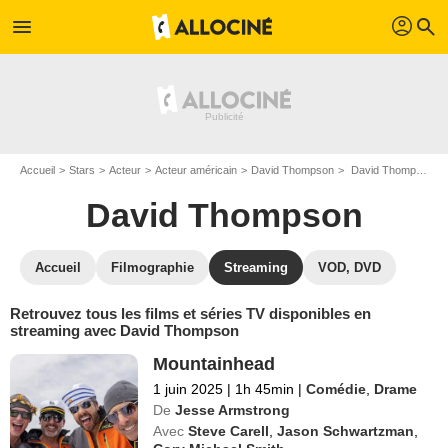
profil
menu
search
Accueil
Stars
Acteur
Acteur américain
David Thompson
David Thompson : Films et séries online
David Thompson
Accueil
Filmographie
Streaming
VOD, DVD
Retrouvez tous les films et séries TV disponibles en
streaming avec David Thompson
Mountainhead
1 juin 2025
|
1h 45min
|
Comédie
,
Drame
De
Jesse Armstrong
Avec
Steve Carell
,
Jason Schwartzman
,