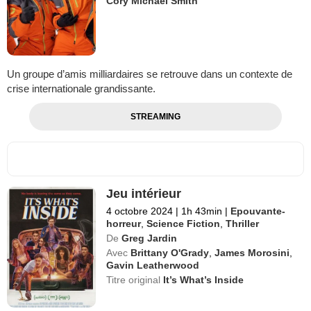
Cory Michael Smith
Un groupe d’amis milliardaires se retrouve dans un contexte de
crise internationale grandissante.
STREAMING
Jeu intérieur
4 octobre 2024
|
1h 43min
|
Epouvante-
horreur
,
Science Fiction
,
Thriller
De
Greg Jardin
Avec
Brittany O'Grady
,
James Morosini
,
Gavin Leatherwood
Titre original
It’s What’s Inside