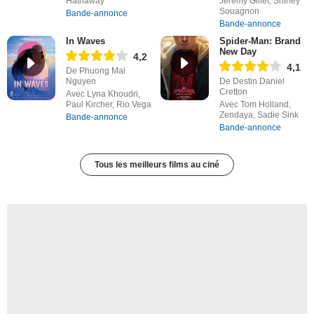
Hathaway
Jérémy Gillet, Shirley
Souagnon
Bande-annonce
Bande-annonce
In Waves
Spider-Man: Brand
New Day
4,2
4,1
De Phuong Mai
Nguyen
De Destin Daniel
Cretton
Avec Lyna Khoudri,
Paul Kircher, Rio Vega
Avec Tom Holland,
Zendaya, Sadie Sink
Bande-annonce
Bande-annonce
Tous les meilleurs films au ciné