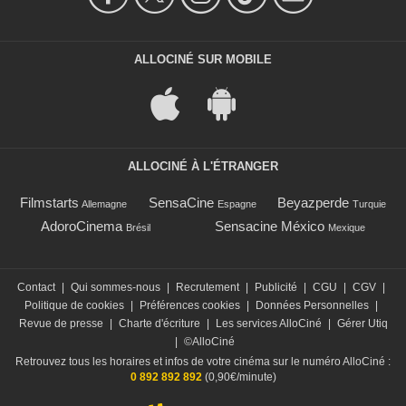
ALLOCINÉ SUR MOBILE
ALLOCINÉ À L'ÉTRANGER
Filmstarts
SensaCine
Beyazperde
Allemagne
Espagne
Turquie
AdoroCinema
Sensacine México
Brésil
Mexique
Contact
|
Qui sommes-nous
|
Recrutement
|
Publicité
|
CGU
|
CGV
|
Politique de cookies
|
Préférences cookies
|
Données Personnelles
|
Revue de presse
|
Charte d'écriture
|
Les services AlloCiné
|
Gérer Utiq
|
©AlloCiné
Retrouvez tous les horaires et infos de votre cinéma sur le numéro AlloCiné :
0 892 892 892
(0,90€/minute)