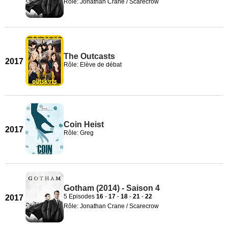
Rôle: Jonathan Crane / Scarecrow
The Outcasts
2017
Rôle: Elève de débat
Coin Heist
2017
Rôle: Greg
Gotham (2014) - Saison 4
5 Episodes
16
-
17
-
18
-
21
-
22
2017
Rôle: Jonathan Crane / Scarecrow