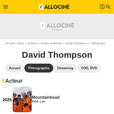
profil
menu
search
Accueil
Stars
Acteurs
Acteur américain
David Thompson
Filmographie David Thompson
David Thompson
Accueil
Filmographie
Streaming
VOD, DVD
Acteur
Mountainhead
2025
Rôle: Leo