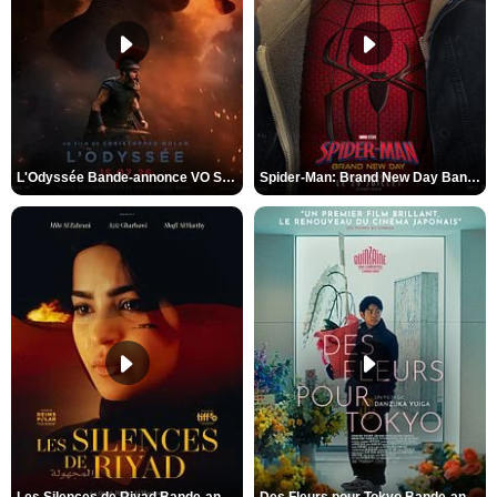
L'Odyssée Bande-annonce VO STFR
Spider-Man: Brand New Day Bande-annonce VO STFR
Les Silences de Riyad Bande-annonce VO STFR
Des Fleurs pour Tokyo Bande-annonce VO STFR