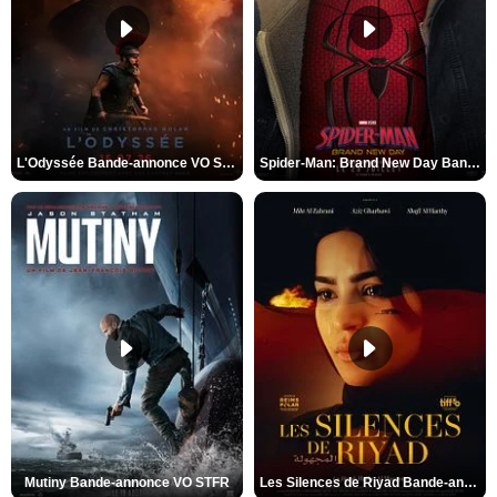
L'Odyssée Bande-annonce VO STFR
Spider-Man: Brand New Day Bande-annonce VO STFR
Mutiny Bande-annonce VO STFR
Les Silences de Riyad Bande-annonce VO STFR