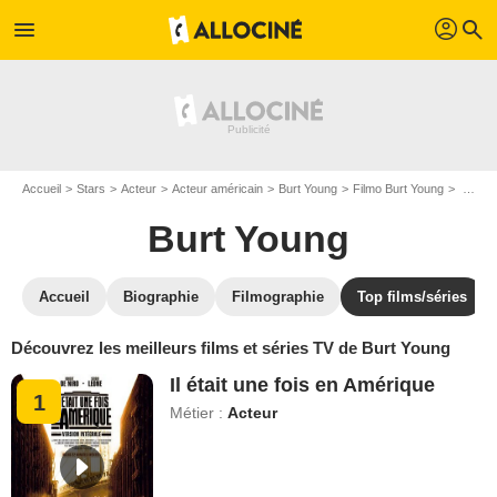
profil
menu
search
Accueil
Stars
Acteur
Acteur américain
Burt Young
Filmo Burt Young
Top filmographie films de Burt Young
Burt Young
Accueil
Biographie
Filmographie
Top films/séries
Découvrez les meilleurs films et séries TV de Burt Young
Il était une fois en Amérique
1
Métier :
Acteur