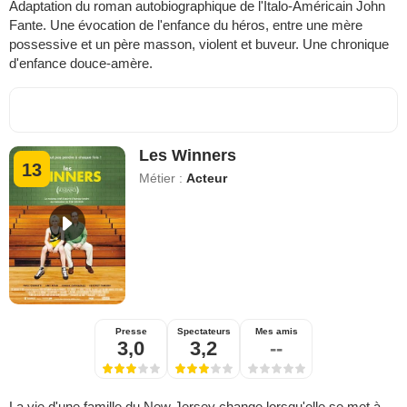
Adaptation du roman autobiographique de l'Italo-Américain John
Fante. Une évocation de l'enfance du héros, entre une mère
possessive et un père masson, violent et buveur. Une chronique
d'enfance douce-amère.
Les Winners
13
Métier :
Acteur
Presse
Spectateurs
Mes amis
3,0
3,2
--
La vie d'une famille du New Jersey change lorsqu'elle se met à