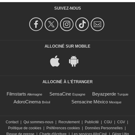
SUIVEZ-NOUS
ALLOCINÉ SUR MOBILE
ALLOCINÉ À L'ÉTRANGER
Filmstarts
SensaCine
Beyazperde
Allemagne
Espagne
Turquie
AdoroCinema
Sensacine México
Brésil
Mexique
Contact
|
Qui sommes-nous
|
Recrutement
|
Publicité
|
CGU
|
CGV
|
Politique de cookies
|
Préférences cookies
|
Données Personnelles
|
Revue de presse
|
Charte d'écriture
|
Les services AlloCiné
|
Gérer Utiq