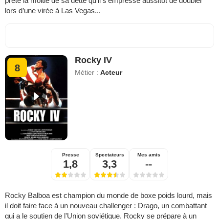
prête la moitié de sa dette qu’il s’empresse aussitôt de doubler
lors d’une virée à Las Vegas...
Rocky IV
8
Métier :
Acteur
Presse
Spectateurs
Mes amis
1,8
3,3
--
Rocky Balboa est champion du monde de boxe poids lourd, mais
il doit faire face à un nouveau challenger : Drago, un combattant
qui a le soutien de l'Union soviétique. Rocky se prépare à un