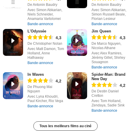
De Antonin Baudry
De Antonin Baudry
Avec Simon Abkarian,
Avec Simon Abkarian,
Niels Schneider,
Simon Russell Beale,
Anamaria Vartolomei
Florian Lesieur
Bande-annonce
Bande-annonce
L'Odyssée
Jim Queen
4,3
4,3
De Christopher Nolan
De Marco Nguyen,
Nicolas Athane
Avec Matt Damon, Tom
Holland, Anne
Avec Alex Ramires,
Hathaway
Jérémy Gillet, Shirley
Souagnon
Bande-annonce
Bande-annonce
In Waves
Spider-Man: Brand
New Day
4,2
4,2
De Phuong Mai
Nguyen
De Destin Daniel
Cretton
Avec Lyna Khoudri,
Paul Kircher, Rio Vega
Avec Tom Holland,
Zendaya, Sadie Sink
Bande-annonce
Bande-annonce
Tous les meilleurs films au ciné