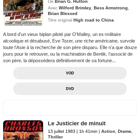
De
Brian G. Hutton
Avec
Wilford Brimley
,
Bess Armstrong
,
Brian Blessed
Titre original
High road to China
A bord d'un vieux biplan piloté par O'Malley, un ex-militaire
alcoolique et désabusé, Eve Tozer, une riche américaine, survole
toute l'Asie à la recherche de son père disparu. Elle n'a que douze
jours pour le retrouver, ou la machination de Bentik, l'associé de
son père, la dépossèdera définitivement de sa fortune...
VOD
DVD
Le Justicier de minuit
13 juillet 1983
|
1h 41min
|
Action
,
Drame
,
Thriller