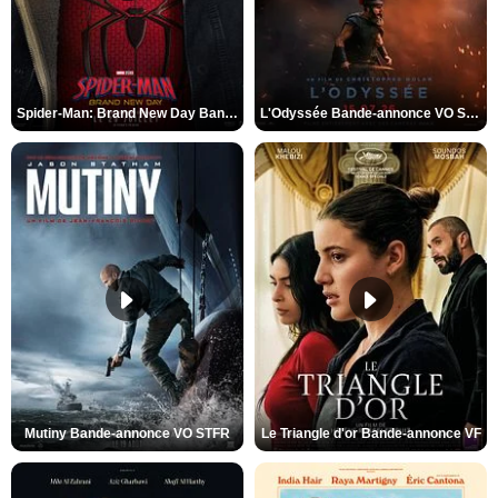
Spider-Man: Brand New Day Bande-annonce VO STFR
L'Odyssée Bande-annonce VO STFR
Mutiny Bande-annonce VO STFR
Le Triangle d'or Bande-annonce VF