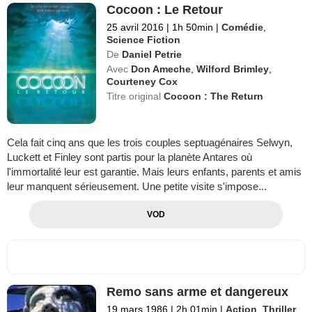
Cocoon : Le Retour
25 avril 2016
|
1h 50min
|
Comédie
,
Science Fiction
De
Daniel Petrie
Avec
Don Ameche
,
Wilford Brimley
,
Courteney Cox
Titre original
Cocoon : The Return
Cela fait cinq ans que les trois couples septuagénaires Selwyn,
Luckett et Finley sont partis pour la planète Antares où
l'immortalité leur est garantie. Mais leurs enfants, parents et amis
leur manquent sérieusement. Une petite visite s'impose...
VOD
Remo sans arme et dangereux
19 mars 1986
|
2h 01min
|
Action
,
Thriller