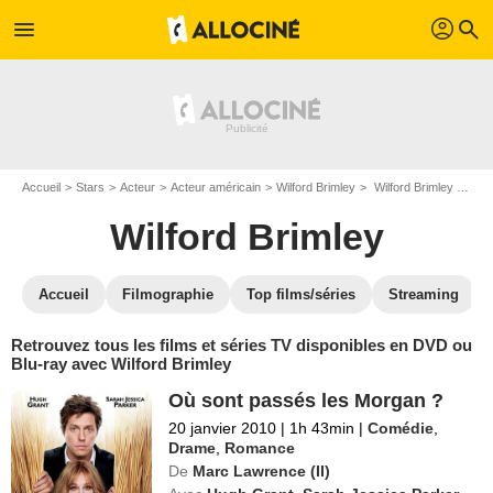
profil
menu
search
Accueil
Stars
Acteur
Acteur américain
Wilford Brimley
Wilford Brimley : ses Blu-Ray, DVD, VOD, SVOD
Wilford Brimley
Accueil
Filmographie
Top films/séries
Streaming
Retrouvez tous les films et séries TV disponibles en DVD ou
Blu-ray avec Wilford Brimley
Où sont passés les Morgan ?
20 janvier 2010
|
1h 43min
|
Comédie
,
Drame
,
Romance
De
Marc Lawrence (II)