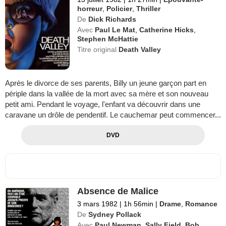
horreur
,
Policier
,
Thriller
De
Dick Richards
Avec
Paul Le Mat
,
Catherine Hicks
,
Stephen McHattie
Titre original
Death Valley
Après le divorce de ses parents, Billy un jeune garçon part en
périple dans la vallée de la mort avec sa mère et son nouveau
petit ami. Pendant le voyage, l'enfant va découvrir dans une
caravane un drôle de pendentif. Le cauchemar peut commencer...
DVD
Absence de Malice
3 mars 1982
|
1h 56min
|
Drame
,
Romance
De
Sydney Pollack
Avec
Paul Newman
,
Sally Field
,
Bob