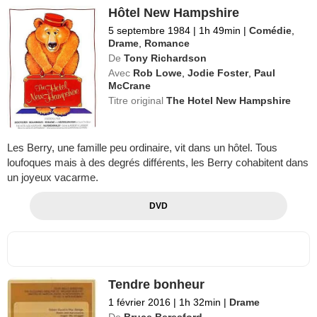
Hôtel New Hampshire
5 septembre 1984
|
1h 49min
|
Comédie
,
Drame
,
Romance
De
Tony Richardson
Avec
Rob Lowe
,
Jodie Foster
,
Paul
McCrane
Titre original
The Hotel New Hampshire
Les Berry, une famille peu ordinaire, vit dans un hôtel. Tous
loufoques mais à des degrés différents, les Berry cohabitent dans
un joyeux vacarme.
DVD
Tendre bonheur
1 février 2016
|
1h 32min
|
Drame
De
Bruce Beresford