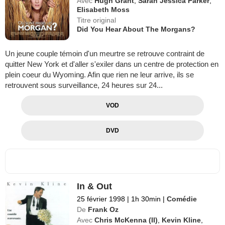
Avec
Hugh Grant
,
Sarah Jessica Parker
,
Elisabeth Moss
Titre original
Did You Hear About The Morgans?
Un jeune couple témoin d'un meurtre se retrouve contraint de
quitter New York et d'aller s'exiler dans un centre de protection en
plein coeur du Wyoming. Afin que rien ne leur arrive, ils se
retrouvent sous surveillance, 24 heures sur 24...
VOD
DVD
In & Out
25 février 1998
|
1h 30min
|
Comédie
De
Frank Oz
Avec
Chris McKenna (II)
,
Kevin Kline
,