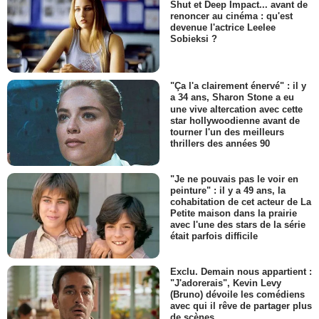
Shut et Deep Impact... avant de
renoncer au cinéma : qu'est
devenue l'actrice Leelee
Sobieksi ?
"Ça l'a clairement énervé" : il y
a 34 ans, Sharon Stone a eu
une vive altercation avec cette
star hollywoodienne avant de
tourner l'un des meilleurs
thrillers des années 90
"Je ne pouvais pas le voir en
peinture" : il y a 49 ans, la
cohabitation de cet acteur de La
Petite maison dans la prairie
avec l'une des stars de la série
était parfois difficile
Exclu. Demain nous appartient :
"J'adorerais", Kevin Levy
(Bruno) dévoile les comédiens
avec qui il rêve de partager plus
de scènes