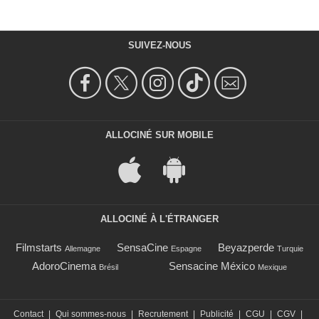
SUIVEZ-NOUS
ALLOCINÉ SUR MOBILE
ALLOCINÉ À L'ÉTRANGER
Filmstarts
SensaCine
Beyazperde
Allemagne
Espagne
Turquie
AdoroCinema
Sensacine México
Brésil
Mexique
Contact
|
Qui sommes-nous
|
Recrutement
|
Publicité
|
CGU
|
CGV
|