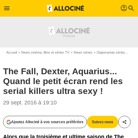
profil
menu
search
Accueil
News cinéma, films et séries TV
News séries
Diaporamas séries
The Fa
The Fall, Dexter, Aquarius...
Quand le petit écran rend les
serial killers ultra sexy !
29 sept. 2016 à 19:10
Ajoutez Allociné à vos sources préférées
Suivez-nous
Partag
Helen Sloan / NBC / Showtime Networks Inc.
Alors que la troisième et ultime saison de The