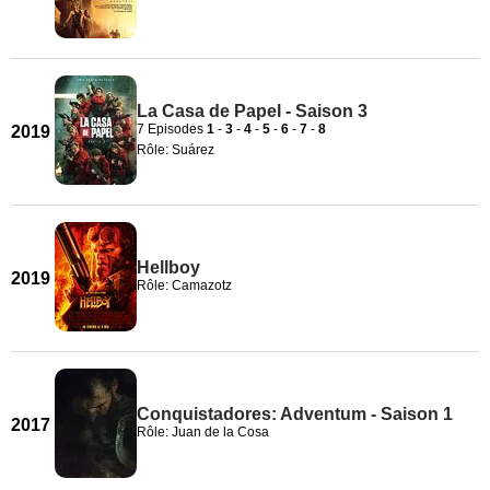
La Casa de Papel - Saison 3
7 Episodes
1
-
3
-
4
-
5
-
6
-
7
-
8
2019
Rôle: Suárez
Hellboy
2019
Rôle: Camazotz
Conquistadores: Adventum - Saison 1
2017
Rôle: Juan de la Cosa