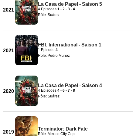
La Casa de Papel - Saison 5
4 Episodes
1
-
2
-
3
-
4
2021
Rôle: Suárez
FBI: International - Saison 1
1 Episode
4
2021
Rôle: Pedro Muñoz
La Casa de Papel - Saison 4
4 Episodes
4
-
6
-
7
-
8
2020
Rôle: Suárez
Terminator: Dark Fate
2019
Rôle: Mexico City Cop