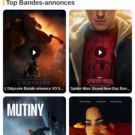
Top Bandes-annonces
L'Odyssée Bande-annonce VO STFR
Spider-Man: Brand New Day Bande-annonce VO STFR