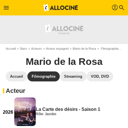
profil
menu
search
Accueil
Stars
Acteurs
Acteur espagnol
Mario de la Rosa
Filmographie Mario de la Rosa
Mario de la Rosa
Accueil
Filmographie
Streaming
VOD, DVD
Acteur
La Carte des désirs - Saison 1
2026
Rôle: Jacobo