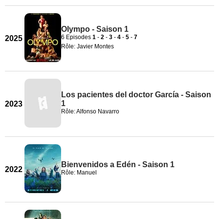
Olympo - Saison 1
6 Episodes
1
-
2
-
3
-
4
-
5
-
7
2025
Rôle: Javier Montes
Los pacientes del doctor García - Saison
1
2023
Rôle: Alfonso Navarro
Bienvenidos a Edén - Saison 1
2022
Rôle: Manuel