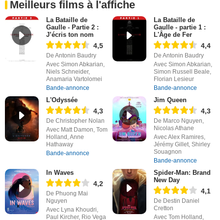
Meilleurs films à l'affiche
La Bataille de
La Bataille de
Gaulle - Partie 2 :
Gaulle - partie 1 :
J’écris ton nom
L'Âge de Fer
4,5
4,4
De Antonin Baudry
De Antonin Baudry
Avec Simon Abkarian,
Avec Simon Abkarian,
Niels Schneider,
Simon Russell Beale,
Anamaria Vartolomei
Florian Lesieur
Bande-annonce
Bande-annonce
L'Odyssée
Jim Queen
4,3
4,3
De Christopher Nolan
De Marco Nguyen,
Nicolas Athane
Avec Matt Damon, Tom
Holland, Anne
Avec Alex Ramires,
Hathaway
Jérémy Gillet, Shirley
Souagnon
Bande-annonce
Bande-annonce
In Waves
Spider-Man: Brand
New Day
4,2
4,1
De Phuong Mai
Nguyen
De Destin Daniel
Cretton
Avec Lyna Khoudri,
Paul Kircher, Rio Vega
Avec Tom Holland,