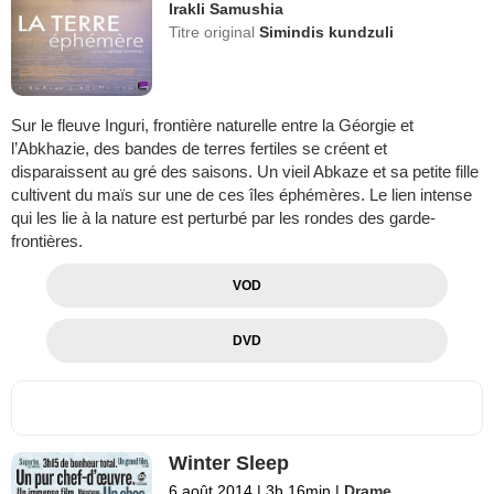
Irakli Samushia
Titre original
Simindis kundzuli
Sur le fleuve Inguri, frontière naturelle entre la Géorgie et
l’Abkhazie, des bandes de terres fertiles se créent et
disparaissent au gré des saisons. Un vieil Abkaze et sa petite fille
cultivent du maïs sur une de ces îles éphémères. Le lien intense
qui les lie à la nature est perturbé par les rondes des garde-
frontières.
VOD
DVD
Winter Sleep
6 août 2014
|
3h 16min
|
Drame