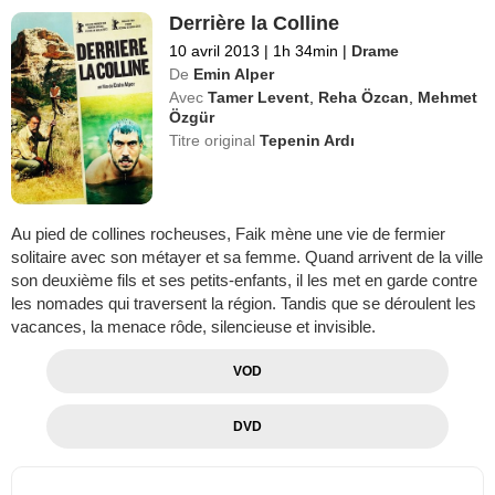
Derrière la Colline
10 avril 2013
|
1h 34min
|
Drame
De
Emin Alper
Avec
Tamer Levent
,
Reha Özcan
,
Mehmet
Özgür
Titre original
Tepenin Ardı
Au pied de collines rocheuses, Faik mène une vie de fermier
solitaire avec son métayer et sa femme. Quand arrivent de la ville
son deuxième fils et ses petits-enfants, il les met en garde contre
les nomades qui traversent la région. Tandis que se déroulent les
vacances, la menace rôde, silencieuse et invisible.
VOD
DVD