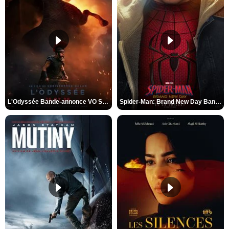
L'Odyssée Bande-annonce VO STFR
Spider-Man: Brand New Day Bande-annonce VO STFR