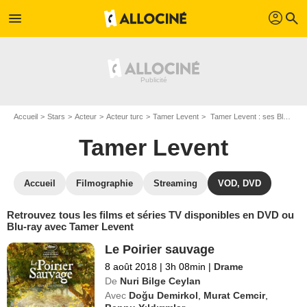
profil
menu
search
Accueil
Stars
Acteur
Acteur turc
Tamer Levent
Tamer Levent : ses Blu-Ray, DVD, VOD, SVOD
Tamer Levent
Accueil
Filmographie
Streaming
VOD, DVD
Retrouvez tous les films et séries TV disponibles en DVD ou
Blu-ray avec Tamer Levent
Le Poirier sauvage
8 août 2018
|
3h 08min
|
Drame
De
Nuri Bilge Ceylan
Avec
Doğu Demirkol
,
Murat Cemcir
,