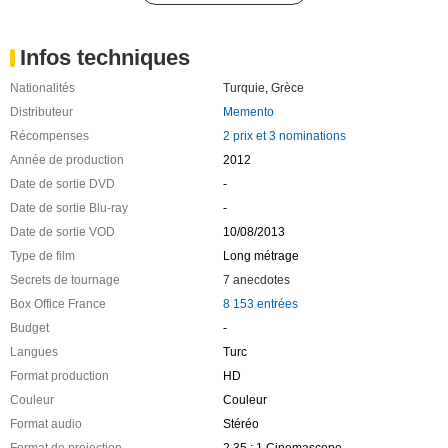
Infos techniques
Nationalités
Turquie
,
Grèce
Distributeur
Memento
Récompenses
2 prix et 3 nominations
Année de production
2012
Date de sortie DVD
-
Date de sortie Blu-ray
-
Date de sortie VOD
10/08/2013
Type de film
Long métrage
Secrets de tournage
7 anecdotes
Box Office France
8 153 entrées
Budget
-
Langues
Turc
Format production
HD
Couleur
Couleur
Format audio
Stéréo
Format de projection
2.35 : 1 Cinemascope