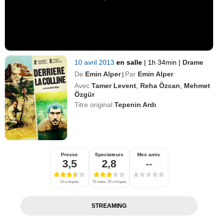
10 avril 2013
en salle
|
1h 34min
|
Drame
De
Emin Alper
Par
Emin Alper
|
Avec
Tamer Levent
,
Reha Özcan
,
Mehmet
Özgür
Titre original
Tepenin Ardı
Presse
Spectateurs
Mes amis
3,5
2,8
--
14 critiques
70 notes, 20 critiques
STREAMING