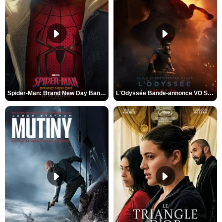
Spider-Man: Brand New Day Bande-annonce VO STFR
L'Odyssée Bande-annonce VO STFR