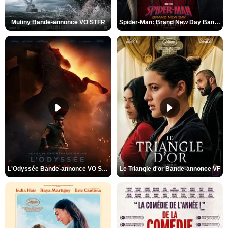
Mutiny Bande-annonce VO STFR
Spider-Man: Brand New Day Bande-annonce VO STFR
L'Odyssée Bande-annonce VO STFR
Le Triangle d'or Bande-annonce VF