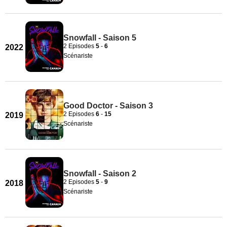
Snowfall - Saison 5
2 Episodes
5
-
6
2022
Scénariste
Good Doctor - Saison 3
2 Episodes
6
-
15
2019
Scénariste
Snowfall - Saison 2
2 Episodes
5
-
9
2018
Scénariste