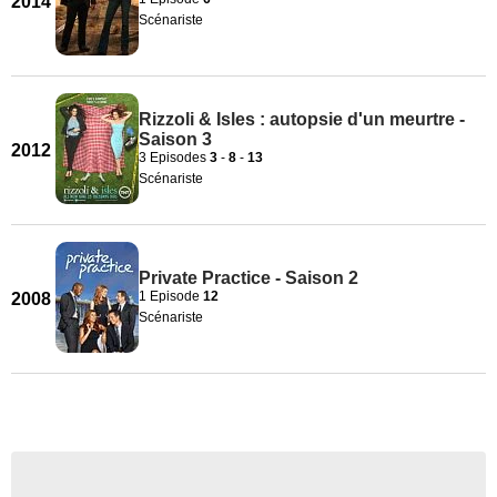
2014
Scénariste
Rizzoli & Isles : autopsie d'un meurtre -
Saison 3
2012
3 Episodes
3
-
8
-
13
Scénariste
Private Practice - Saison 2
1 Episode
12
2008
Scénariste