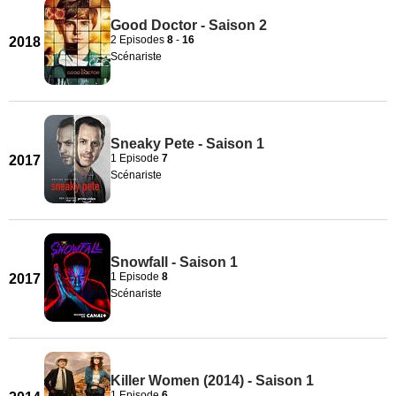
Good Doctor - Saison 2
2 Episodes
8
-
16
2018
Scénariste
Sneaky Pete - Saison 1
1 Episode
7
2017
Scénariste
Snowfall - Saison 1
1 Episode
8
2017
Scénariste
Killer Women (2014) - Saison 1
1 Episode
6