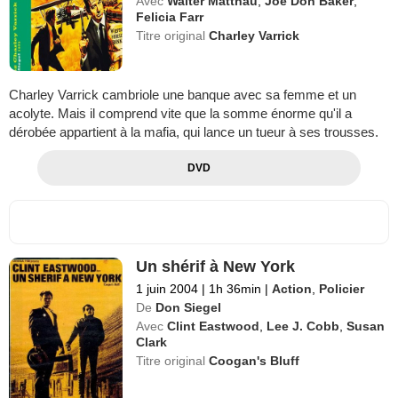
Avec
Walter Matthau
,
Joe Don Baker
,
Felicia Farr
Titre original
Charley Varrick
Charley Varrick cambriole une banque avec sa femme et un
acolyte. Mais il comprend vite que la somme énorme qu'il a
dérobée appartient à la mafia, qui lance un tueur à ses trousses.
DVD
Un shérif à New York
1 juin 2004
|
1h 36min
|
Action
,
Policier
De
Don Siegel
Avec
Clint Eastwood
,
Lee J. Cobb
,
Susan
Clark
Titre original
Coogan's Bluff