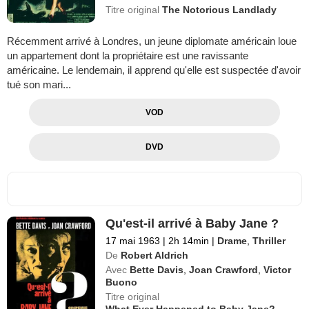
Titre original
The Notorious Landlady
Récemment arrivé à Londres, un jeune diplomate américain loue
un appartement dont la propriétaire est une ravissante
américaine. Le lendemain, il apprend qu'elle est suspectée d'avoir
tué son mari...
VOD
DVD
Qu'est-il arrivé à Baby Jane ?
17 mai 1963
|
2h 14min
|
Drame
,
Thriller
De
Robert Aldrich
Avec
Bette Davis
,
Joan Crawford
,
Victor
Buono
Titre original
What Ever Happened to Baby Jane?