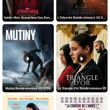
Spider-Man: Brand New Day Bande-annonce VO STFR
L'Odyssée Bande-annonce VO STFR
Mutiny Bande-annonce VO STFR
Le Triangle d'or Bande-annonce VF