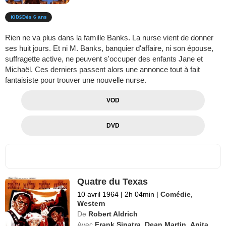
Dès 6 ans
Rien ne va plus dans la famille Banks. La nurse vient de donner
ses huit jours. Et ni M. Banks, banquier d'affaire, ni son épouse,
suffragette active, ne peuvent s'occuper des enfants Jane et
Michaël. Ces derniers passent alors une annonce tout à fait
fantaisiste pour trouver une nouvelle nurse.
VOD
DVD
Quatre du Texas
10 avril 1964
|
2h 04min
|
Comédie
,
Western
De
Robert Aldrich
Avec
Frank Sinatra
,
Dean Martin
,
Anita