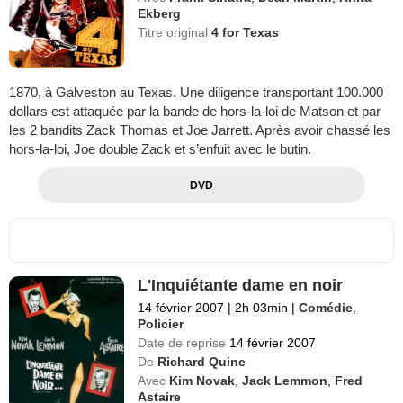
Ekberg
Titre original
4 for Texas
1870, à Galveston au Texas. Une diligence transportant 100.000
dollars est attaquée par la bande de hors-la-loi de Matson et par
les 2 bandits Zack Thomas et Joe Jarrett. Après avoir chassé les
hors-la-loi, Joe double Zack et s’enfuit avec le butin.
DVD
L'Inquiétante dame en noir
14 février 2007
|
2h 03min
|
Comédie
,
Policier
Date de reprise
14 février 2007
De
Richard Quine
Avec
Kim Novak
,
Jack Lemmon
,
Fred
Astaire