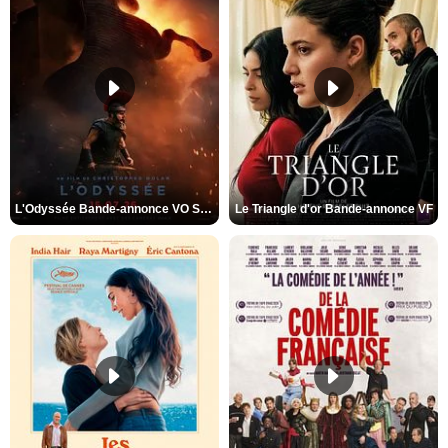
L'Odyssée Bande-annonce VO STFR
Le Triangle d'or Bande-annonce VF