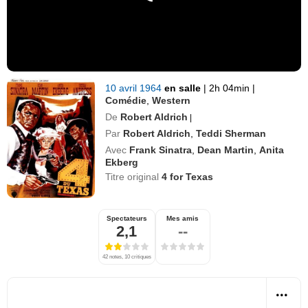
10 avril 1964
en salle
|
2h 04min
|
Comédie
,
Western
De
Robert Aldrich
|
Par
Robert Aldrich
,
Teddi Sherman
Avec
Frank Sinatra
,
Dean Martin
,
Anita
Ekberg
Titre original
4 for Texas
Spectateurs
Mes amis
2,1
--
42 notes, 10 critiques