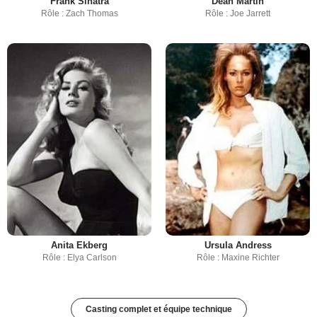
Frank Sinatra
Dean Martin
Rôle : Zach Thomas
Rôle : Joe Jarrett
Anita Ekberg
Ursula Andress
Rôle : Elya Carlson
Rôle : Maxine Richter
Casting complet et équipe technique