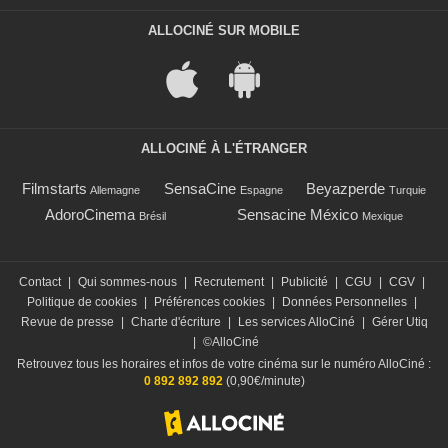
ALLOCINÉ SUR MOBILE
ALLOCINÉ À L'ÉTRANGER
Filmstarts
SensaCine
Beyazperde
Allemagne
Espagne
Turquie
AdoroCinema
Sensacine México
Brésil
Mexique
Contact
|
Qui sommes-nous
|
Recrutement
|
Publicité
|
CGU
|
CGV
|
Politique de cookies
|
Préférences cookies
|
Données Personnelles
|
Revue de presse
|
Charte d'écriture
|
Les services AlloCiné
|
Gérer Utiq
|
©AlloCiné
Retrouvez tous les horaires et infos de votre cinéma sur le numéro AlloCiné :
0 892 892 892
(0,90€/minute)