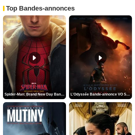
Top Bandes-annonces
Spider-Man: Brand New Day Bande-annonce VO STFR
L'Odyssée Bande-annonce VO STFR