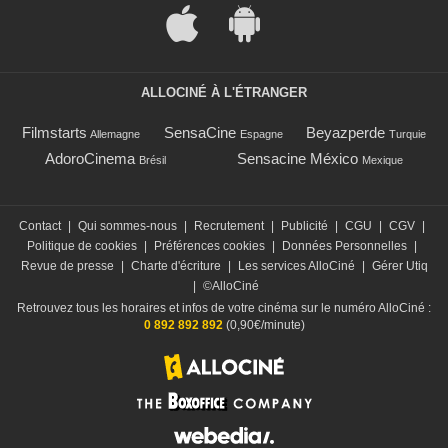
ALLOCINÉ À L'ÉTRANGER
Filmstarts
SensaCine
Beyazperde
Allemagne
Espagne
Turquie
AdoroCinema
Sensacine México
Brésil
Mexique
Contact
|
Qui sommes-nous
|
Recrutement
|
Publicité
|
CGU
|
CGV
|
Politique de cookies
|
Préférences cookies
|
Données Personnelles
|
Revue de presse
|
Charte d'écriture
|
Les services AlloCiné
|
Gérer Utiq
|
©AlloCiné
Retrouvez tous les horaires et infos de votre cinéma sur le numéro AlloCiné :
0 892 892 892
(0,90€/minute)