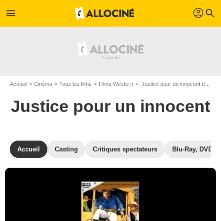
profil
menu
search
Accueil
Cinéma
Tous les films
Films Western
Justice pour un innocent de Armand Schaefer
Justice pour un innocent
Accueil
Casting
Critiques spectateurs
Blu-Ray, DVD