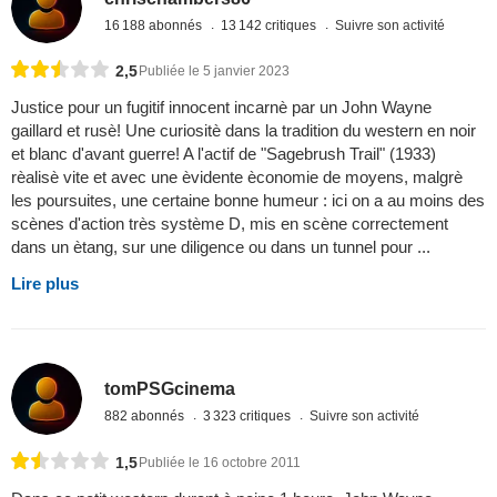
16 188 abonnés
13 142 critiques
Suivre son activité
2,5
Publiée le 5 janvier 2023
Justice pour un fugitif innocent incarnè par un John Wayne
gaillard et rusè! Une curiositè dans la tradition du western en noir
et blanc d'avant guerre! A l'actif de "Sagebrush Trail" (1933)
rèalisè vite et avec une èvidente èconomie de moyens, malgrè
les poursuites, une certaine bonne humeur : ici on a au moins des
scènes d'action très système D, mis en scène correctement
dans un ètang, sur une diligence ou dans un tunnel pour ...
Lire plus
tomPSGcinema
882 abonnés
3 323 critiques
Suivre son activité
1,5
Publiée le 16 octobre 2011