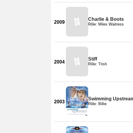
Charlie & Boots
2009
Rôle: Miles Waitress
Stiff
2004
Rôle: Trish
Swimming Upstrea
2003
Rôle: Billie