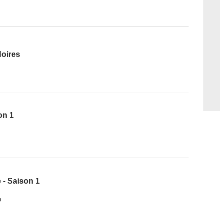
Noires
on 1
 - Saison 1
h