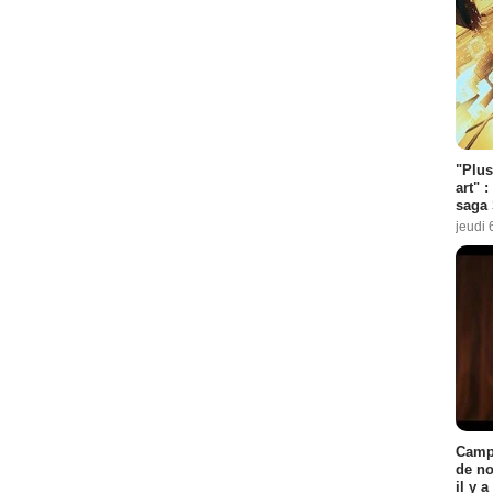
"Plus
art" :
saga 
jeudi 
Campi
de no
il y 