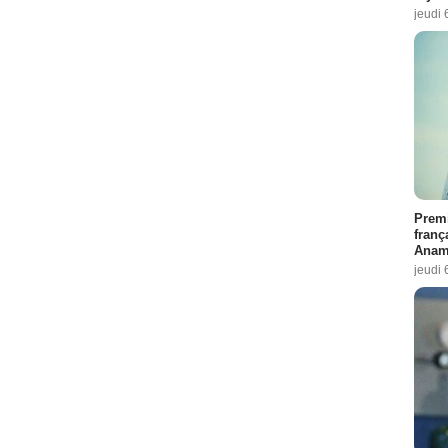
jeudi 
Premi
franç
Anama
jeudi 