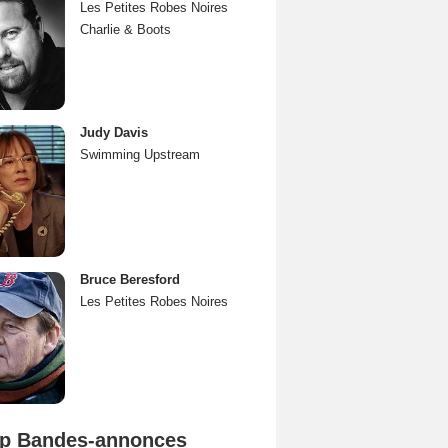
Les Petites Robes Noires
Charlie & Boots
Judy Davis
Swimming Upstream
Bruce Beresford
Les Petites Robes Noires
p Bandes-annonces
Spider-Man: Brand New Day Bande-annonce VO STFR
L'Odyssée Bande-annonce VO STFR
Mutiny Bande-annonce VO STFR