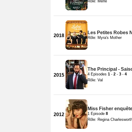
Rôle: Merle
Les Petites Robes 
2018
Rôle: Myra's Mother
The Principal - Sais
4 Episodes
1
-
2
-
3
-
4
2015
Rôle: Val
Miss Fisher enquête
1 Episode
8
2012
Rôle: Regina Charleswort