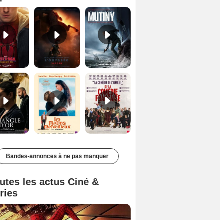
Le Triangle d'or Bande-annonce VF
Les Matins merveilleux Bande-annonce VF
De la Comédie-Française Teaser VF
Bandes-annonces à ne pas manquer
utes les actus Ciné &
ries