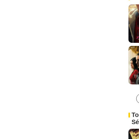
To
Sé