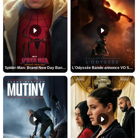
Spider-Man: Brand New Day Bande-annonce VO STFR
L'Odyssée Bande-annonce VO STFR