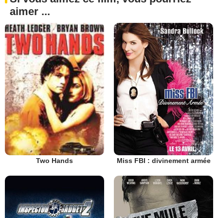
aimer ...
Miss FBI : divinement armée
Two Hands