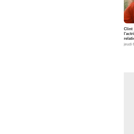
Clint
l'act
relat
jeudi 