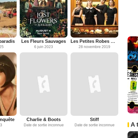
paradis
Les Fleurs Sauvages
Les Petites Robes Noires
025
6 juin 2023
28 novembre 2019
enquête
Charlie & Boots
Stiff
A 
13
Date de sortie inconnue
Date de sortie inconnue