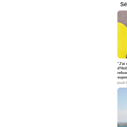
Sé
"J'ai
d'Hol
refus
super
jeudi 