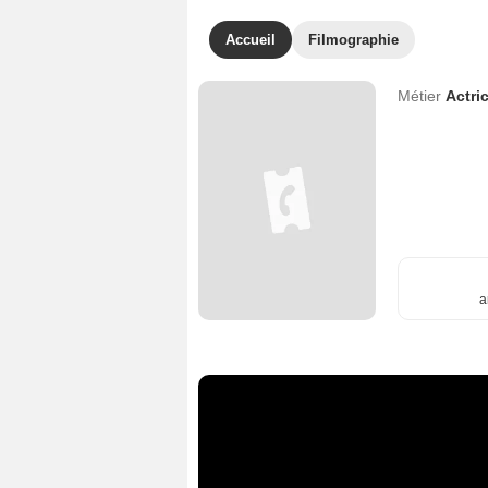
Accueil
Filmographie
Métier
Actri
a