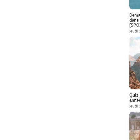
Demai
dans 
[SPO
jeudi 
Quiz 
année
jeudi 