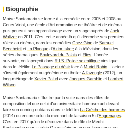
Biographie
Moïse Santamaria se forme à la comédie entre 2005 et 2008 au
Cours Viriot, une école d’Art dramatique de théâtre et de cinéma
puis poursuit son apprentissage avec un stage auprès de
Jack
Waltzer
en 2011. C’est cette année-là qu’il décroche ses premiers
rôles: au cinéma, dans les comédies
Chez Gino
de
Samuel
Benchetrit
et
La Planque
d’
Akim Isker
; à la télévision, dans les
séries dramatiques
Boulevard du Palais
et
Flics
. L’année
suivante, on l’aperçoit dans
R.I.S. Police scientifique
ainsi que
dans le téléfilm
Le Passage du désir
face à
Muriel Robin
. L’acteur
s’inscrit également au générique du thriller
A l’aveugle
(2012), un
long-métrage de
Xavier Palud
avec
Jacques Gamblin
et
Lambert
Wilson
.
Moïse Santamaria s’illustre par la suite dans des rôles de
composition tel que celui d’un universitaire homosexuel devant
faire son coming-outdans dans le téléfilm
La Crèche des hommes
(2014) ou encore celui du méchant de la saison 5 d’
Engrenages
.
C’est en 2017 qu’on le découvre dans le rôle de Medhi
Kechiouche pour la série
On va s’aimer un peu, beaucoup
, un