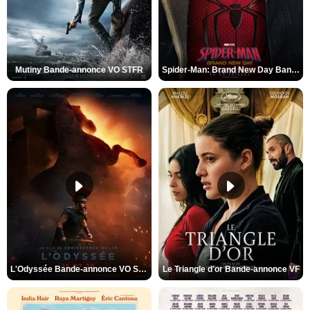
Mutiny Bande-annonce VO STFR
Spider-Man: Brand New Day Bande-annonce VO STFR
L'Odyssée Bande-annonce VO STFR
Le Triangle d'or Bande-annonce VF