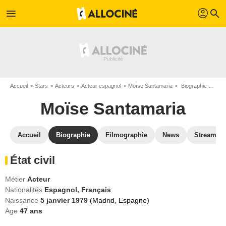
profil
menu
search
Accueil
Stars
Acteurs
Acteur espagnol
Moïse Santamaria
Biographie Moïse Santamaria
Moïse Santamaria
Accueil
Biographie
Filmographie
News
Streamin
État civil
Métier
Acteur
Nationalités
Espagnol,
Français
Naissance
5 janvier 1979
(Madrid, Espagne)
Age
47
ans