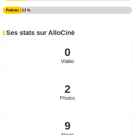
Policier : 13 %
Ses stats sur AlloCiné
0
Vidéo
2
Photos
9
News