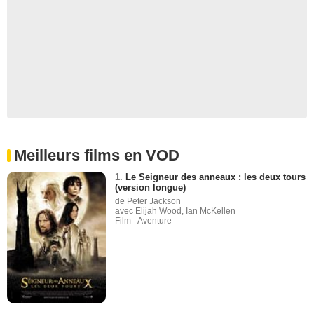
Meilleurs films en VOD
1.
Le Seigneur des anneaux : les deux tours
(version longue)
de Peter Jackson
avec Elijah Wood, Ian McKellen
Film - Aventure