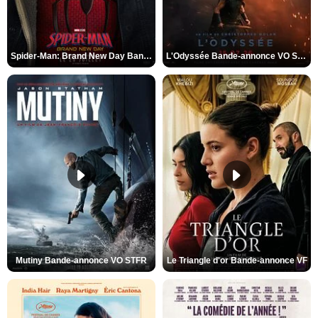
Spider-Man: Brand New Day Bande-annonce VO STFR
L'Odyssée Bande-annonce VO STFR
Mutiny Bande-annonce VO STFR
Le Triangle d'or Bande-annonce VF