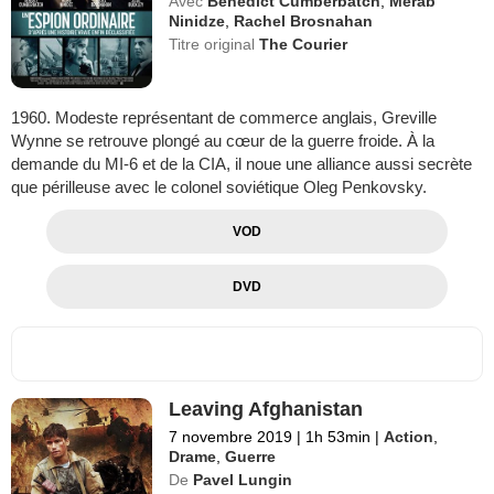
Avec
Benedict Cumberbatch
,
Merab
Ninidze
,
Rachel Brosnahan
Titre original
The Courier
1960. Modeste représentant de commerce anglais, Greville
Wynne se retrouve plongé au cœur de la guerre froide. À la
demande du MI-6 et de la CIA, il noue une alliance aussi secrète
que périlleuse avec le colonel soviétique Oleg Penkovsky.
VOD
DVD
Leaving Afghanistan
7 novembre 2019
|
1h 53min
|
Action
,
Drame
,
Guerre
De
Pavel Lungin