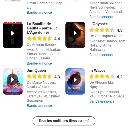
David Carradine, Lucy
Avec Simon Abkarian,
Liu
Niels Schneider,
Anamaria Vartolomei
Bande-annonce
Bande-annonce
La Bataille de
L'Odyssée
Gaulle - partie 1 :
4,3
L'Âge de Fer
De Christopher Nolan
4,4
Avec Matt Damon, Tom
De Antonin Baudry
Holland, Anne
Avec Simon Abkarian,
Hathaway
Simon Russell Beale,
Bande-annonce
Florian Lesieur
Bande-annonce
Jim Queen
In Waves
4,3
4,2
De Marco Nguyen,
De Phuong Mai
Nicolas Athane
Nguyen
Avec Alex Ramires,
Avec Lyna Khoudri,
Jérémy Gillet, Shirley
Paul Kircher, Rio Vega
Souagnon
Bande-annonce
Bande-annonce
Tous les meilleurs films au ciné