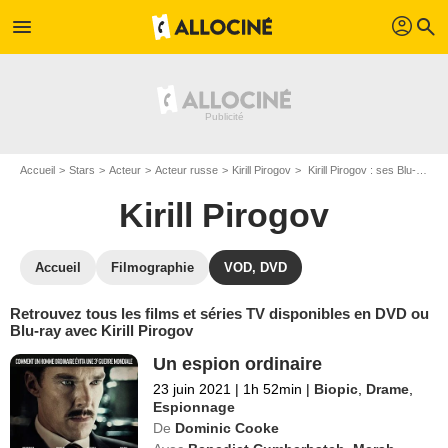
profil
menu
search
Accueil
Stars
Acteur
Acteur russe
Kirill Pirogov
Kirill Pirogov : ses Blu-Ray, DVD, VOD, SVOD
Kirill Pirogov
Accueil
Filmographie
VOD, DVD
Retrouvez tous les films et séries TV disponibles en DVD ou
Blu-ray avec Kirill Pirogov
Un espion ordinaire
23 juin 2021
|
1h 52min
|
Biopic
,
Drame
,
Espionnage
De
Dominic Cooke