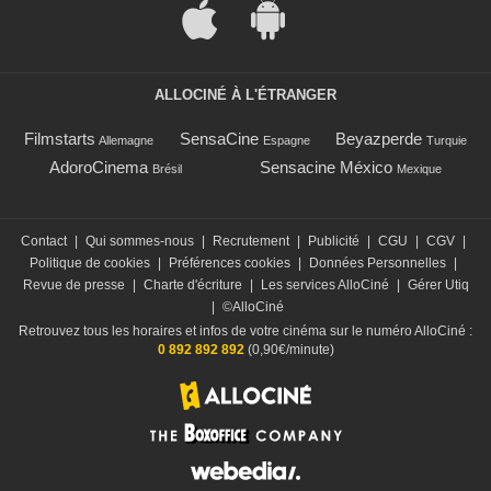
ALLOCINÉ À L'ÉTRANGER
Filmstarts
SensaCine
Beyazperde
Allemagne
Espagne
Turquie
AdoroCinema
Sensacine México
Brésil
Mexique
Contact
|
Qui sommes-nous
|
Recrutement
|
Publicité
|
CGU
|
CGV
|
Politique de cookies
|
Préférences cookies
|
Données Personnelles
|
Revue de presse
|
Charte d'écriture
|
Les services AlloCiné
|
Gérer Utiq
|
©AlloCiné
Retrouvez tous les horaires et infos de votre cinéma sur le numéro AlloCiné :
0 892 892 892
(0,90€/minute)