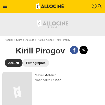
profil
menu
search
Accueil
Stars
Acteurs
Acteur russe
Kirill Pirogov
Kirill Pirogov
Accueil
Filmographie
Métier
Acteur
Nationalité
Russe