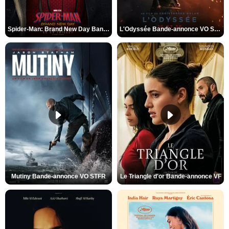
Spider-Man: Brand New Day Bande-annonce VO STFR
L'Odyssée Bande-annonce VO STFR
Mutiny Bande-annonce VO STFR
Le Triangle d'or Bande-annonce VF