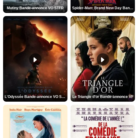
Mutiny Bande-annonce VO STFR
Spider-Man: Brand New Day Bande-annonce VO STFR
L'Odyssée Bande-annonce VO STFR
Le Triangle d'or Bande-annonce VF