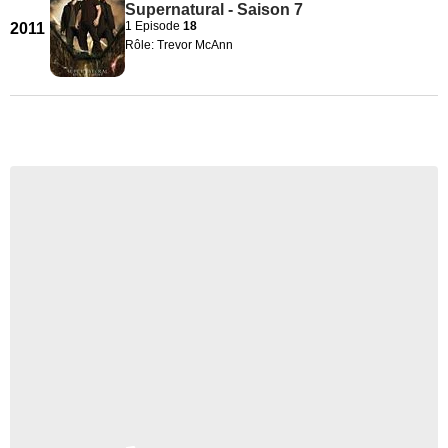
Supernatural - Saison 7
1 Episode
18
2011
Rôle: Trevor McAnn