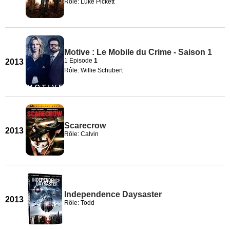
Rôle: Luke Pickett
Motive : Le Mobile du Crime - Saison 1
1 Episode
1
2013
Rôle: Willie Schubert
Scarecrow
2013
Rôle: Calvin
Independence Daysaster
2013
Rôle: Todd