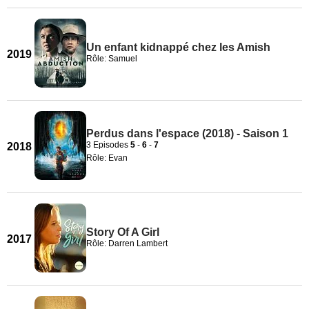
Un enfant kidnappé chez les Amish
2019
Rôle: Samuel
Perdus dans l'espace (2018) - Saison 1
3 Episodes
5
-
6
-
7
2018
Rôle: Evan
Story Of A Girl
2017
Rôle: Darren Lambert