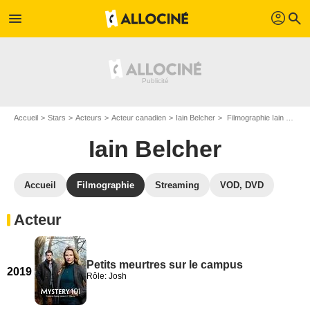
profil
menu
search
Accueil
Stars
Acteurs
Acteur canadien
Iain Belcher
Filmographie Iain Belcher
Iain Belcher
Accueil
Filmographie
Streaming
VOD, DVD
Acteur
Petits meurtres sur le campus
2019
Rôle: Josh