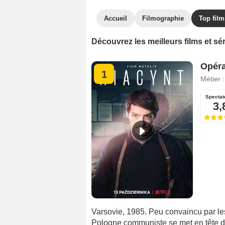
Accueil
Filmographie
Top film
Découvrez les meilleurs films et 
Opéra
1
Métier 
Spectat
3,
Varsovie, 1985. Peu convaincu par les
Pologne communiste se met en tête de 