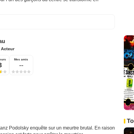
au
:
Acteur
eurs
Mes amis
3
--
To
anz Podolsky enquête sur un meurtre brutal. En raison