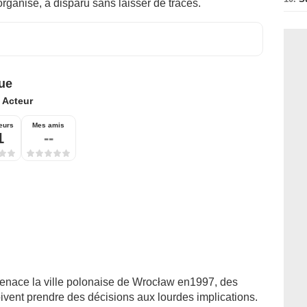
organisé, a disparu sans laisser de traces.
ue
:
Acteur
eurs
Mes amis
1
--
enace la ville polonaise de Wrocław en1997, des
doivent prendre des décisions aux lourdes implications.