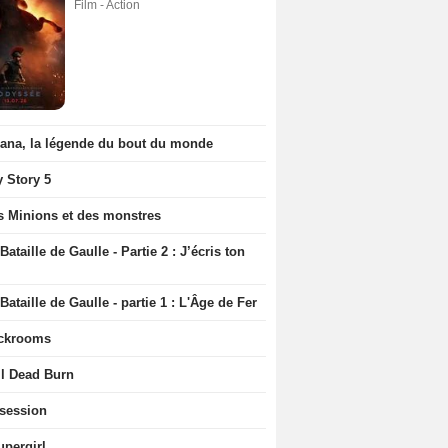
Film - Action
iana, la légende du bout du monde
y Story 5
s Minions et des monstres
Bataille de Gaulle - Partie 2 : J’écris ton
Bataille de Gaulle - partie 1 : L'Âge de Fer
ckrooms
il Dead Burn
session
upergirl