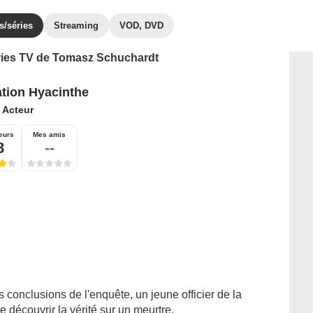
s/séries
Streaming
VOD, DVD
séries TV de Tomasz Schuchardt
tion Hyacinthe
:
Acteur
eurs
Mes amis
8
--
 conclusions de l'enquête, un jeune officier de la
découvrir la vérité sur un meurtre.