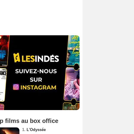
p films au box office
1.
L'Odyssée