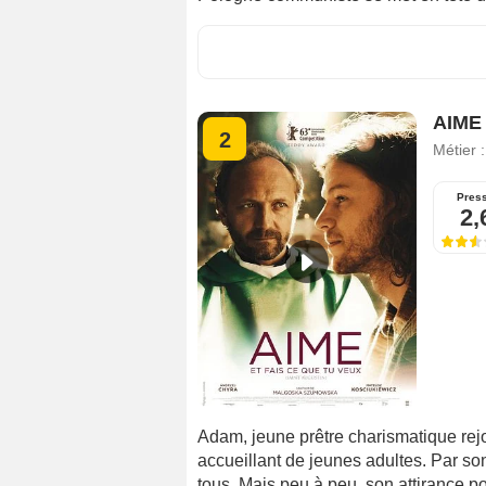
AIME 
2
Métier 
Pres
2,
Adam, jeune prêtre charismatique rejo
accueillant de jeunes adultes. Par son
tous. Mais peu à peu, son attirance p