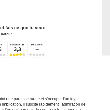
et fais ce que tu veux
:
Acteur
se
Spectateurs
Mes amis
6
3,3
--
int une paroisse rurale et s’occupe d’un foyer
 implication, il suscite rapidement l’admiration de
our l’un des garçons du centre se transforme en