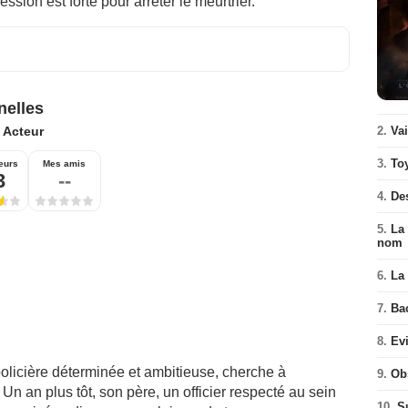
sion est forte pour arrêter le meurtrier.
nelles
:
Acteur
2.
Va
3.
To
eurs
Mes amis
3
--
4.
De
5.
La 
nom
6.
La 
7.
Ba
8.
Ev
policière déterminée et ambitieuse, cherche à
9.
Ob
 an plus tôt, son père, un officier respecté au sein
10.
S