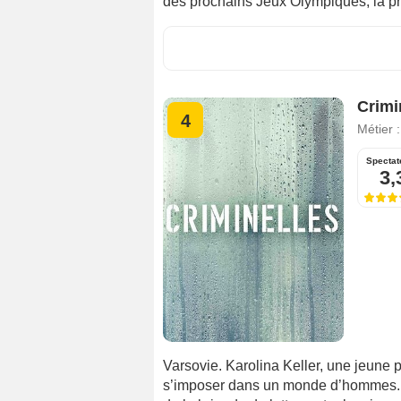
des prochains Jeux Olympiques, la pres
Crimi
4
Métier 
Spectat
3,
Varsovie. Karolina Keller, une jeune 
s’imposer dans un monde d’hommes. Un