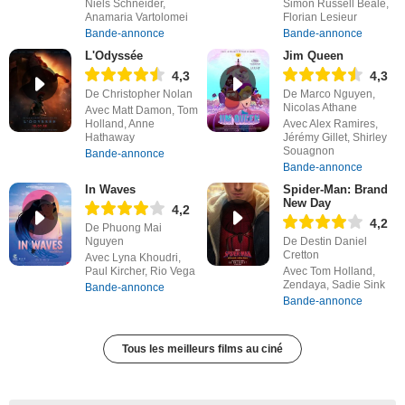
Niels Schneider,
Simon Russell Beale,
Anamaria Vartolomei
Florian Lesieur
Bande-annonce
Bande-annonce
L'Odyssée
Jim Queen
4,3
4,3
De Christopher Nolan
De Marco Nguyen,
Nicolas Athane
Avec Matt Damon, Tom
Holland, Anne
Avec Alex Ramires,
Hathaway
Jérémy Gillet, Shirley
Souagnon
Bande-annonce
Bande-annonce
In Waves
Spider-Man: Brand
New Day
4,2
4,2
De Phuong Mai
Nguyen
De Destin Daniel
Cretton
Avec Lyna Khoudri,
Paul Kircher, Rio Vega
Avec Tom Holland,
Zendaya, Sadie Sink
Bande-annonce
Bande-annonce
Tous les meilleurs films au ciné