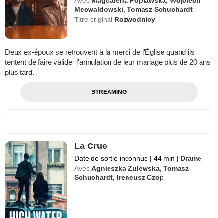
Avec
Magdalena Poplawska
,
Wojciech
Mecwaldowski
,
Tomasz Schuchardt
Titre original
Rozwodnicy
Deux ex-époux se retrouvent à la merci de l'Église quand ils
tentent de faire valider l'annulation de leur mariage plus de 20 ans
plus tard.
STREAMING
La Crue
Date de sortie inconnue
|
44 min
|
Drame
Avec
Agnieszka Żulewska
,
Tomasz
Schuchardt
,
Ireneusz Czop