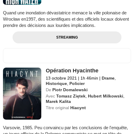
Quand une inondation dévastatrice menace la ville polonaise de
Wrocław en1997, des scientifiques et des officiels locaux doivent
prendre des décisions aux lourdes implications.
STREAMING
Opération Hyacinthe
13 octobre 2021
|
1h 46min
|
Drame
,
Historique
,
Policier
De
Piotr Domalewski
Avec
Tomasz Ziętek
,
Hubert Milkowski
,
Marek Kalita
Titre original
Hiacynt
Varsovie, 1985. Peu convaincu par les conclusions de l'enquête,
un jeune officier de la Pologne communiste se met en tête de