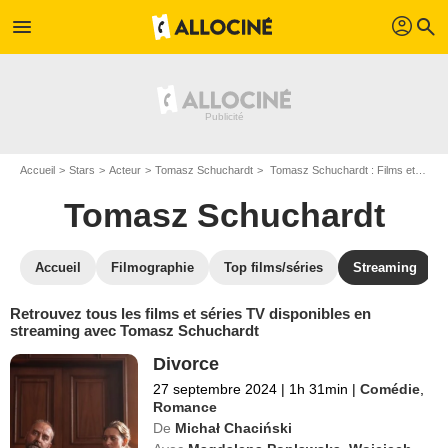
profil
menu
search
Accueil
Stars
Acteur
Tomasz Schuchardt
Tomasz Schuchardt : Films et séries online
Tomasz Schuchardt
Accueil
Filmographie
Top films/séries
Streaming
Retrouvez tous les films et séries TV disponibles en
streaming avec Tomasz Schuchardt
Divorce
27 septembre 2024
|
1h 31min
|
Comédie
,
Romance
De
Michał Chaciński