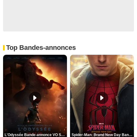
Top Bandes-annonces
L'Odyssée Bande-annonce VO STFR
Spider-Man: Brand New Day Bande-annonce VO STFR