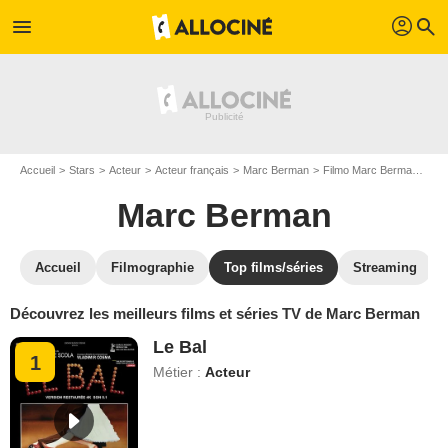
profil
menu
search
Accueil
Stars
Acteur
Acteur français
Marc Berman
Filmo Marc Berman
To
Marc Berman
Accueil
Filmographie
Top films/séries
Streaming
Découvrez les meilleurs films et séries TV de Marc Berman
Le Bal
1
Métier :
Acteur