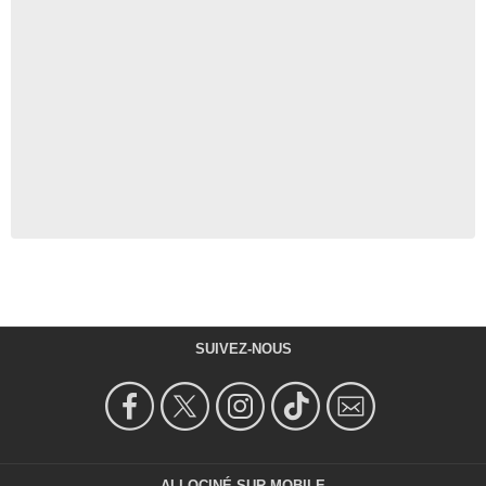
SUIVEZ-NOUS
ALLOCINÉ SUR MOBILE