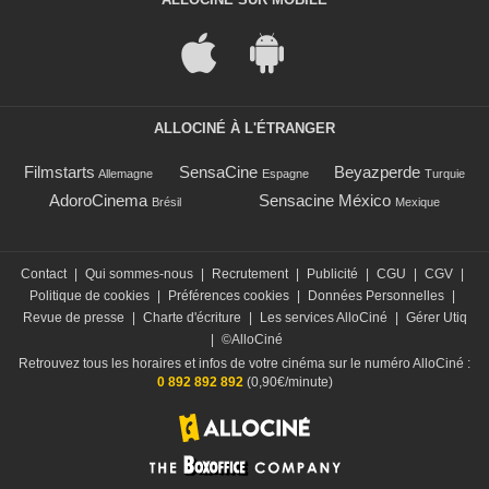
ALLOCINÉ À L'ÉTRANGER
Filmstarts
SensaCine
Beyazperde
Allemagne
Espagne
Turquie
AdoroCinema
Sensacine México
Brésil
Mexique
Contact
|
Qui sommes-nous
|
Recrutement
|
Publicité
|
CGU
|
CGV
|
Politique de cookies
|
Préférences cookies
|
Données Personnelles
|
Revue de presse
|
Charte d'écriture
|
Les services AlloCiné
|
Gérer Utiq
|
©AlloCiné
Retrouvez tous les horaires et infos de votre cinéma sur le numéro AlloCiné :
0 892 892 892
(0,90€/minute)