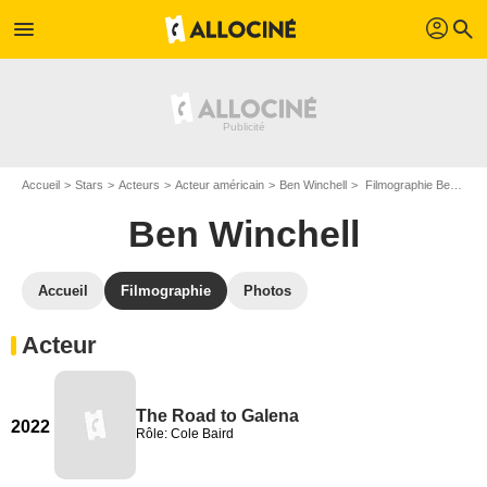
profil
menu
search
Accueil
Stars
Acteurs
Acteur américain
Ben Winchell
Filmographie Ben Winchell
Ben Winchell
Accueil
Filmographie
Photos
Acteur
The Road to Galena
2022
Rôle: Cole Baird