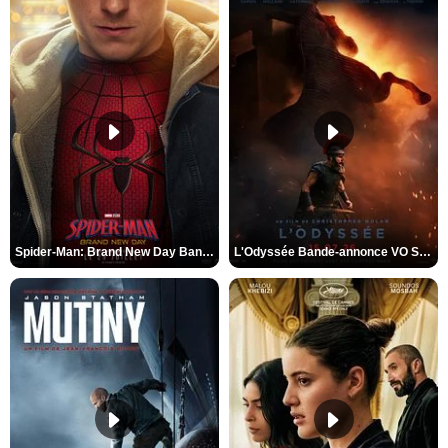
Spider-Man: Brand New Day Bande-annonce VO STFR
L'Odyssée Bande-annonce VO STFR