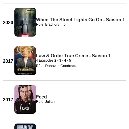
When The Street Lights Go On - Saison 1
2020
Rôle: Brad Kirchhoff
Law & Order True Crime - Saison 1
4 Episodes
2
-
3
-
4
-
5
2017
Rôle: Donovan Goodreau
Feed
2017
Rôle: Julian