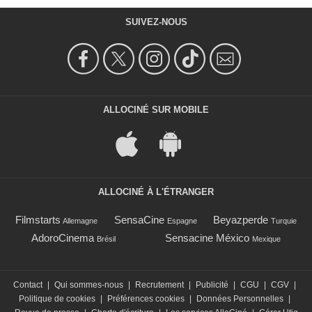
SUIVEZ-NOUS
ALLOCINÉ SUR MOBILE
ALLOCINÉ À L'ÉTRANGER
Filmstarts
SensaCine
Beyazperde
Allemagne
Espagne
Turquie
AdoroCinema
Sensacine México
Brésil
Mexique
Contact
|
Qui sommes-nous
|
Recrutement
|
Publicité
|
CGU
|
CGV
|
Politique de cookies
|
Préférences cookies
|
Données Personnelles
|